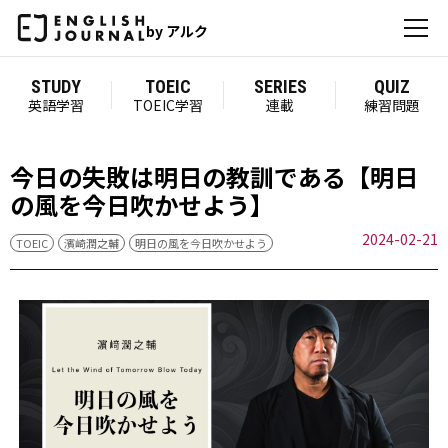
by アルク
STUDY
TOEIC
SERIES
QUIZ
英語学習
TOEIC学習
連載
練習問題
今日の失敗は明日の教訓である【明日
の風を今日吹かせよう】
2024-02-21
TOEIC
濱崎潤之輔
明日の風を今日吹かせよう