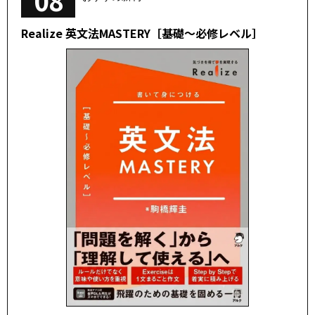
08
Realize 英文法MASTERY［基礎～必修レベル］