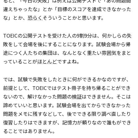
ると、「今日の失敗」は例えば公開テストで「あの問題間
違えちゃったな」とか「目標のスコアを達成できなかった
な」とか、
恐らく
そういうことかと思います。
TOEICの公開テストを受けた人の9割9分は、何かしらの失
敗をして会場を後にすることになります。試験会場から帰
途につく人たちの集団は、なんとなく重たい雰囲気をまと
っていることが
ほとんど
ですよね。
では、試験で失敗をしたときに何ができるかなのですが、
前提として、TOEICではテスト冊子を持ち帰ることができ
ないので、解けなかった問題の
検証
はできません。そこは
諦めていいと思います。試験会場を出てからできなかった
問題をメモに残すなどして、後でできる限り調べ直したり
復習したりはできますが、記憶力が頼りなので誰もができ
ることではありません。