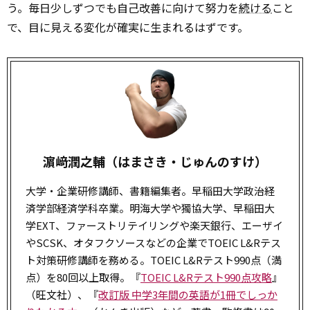
う。毎日少しずつでも自己改善に向けて努力を
続ける
こと
で、目に見える変化が確実に生まれるはずです。
濵﨑潤之輔（はまさき・じゅんのすけ）
大学・企業研修講師、書籍編集者。早稲田大学政治経
済学部経済学科卒業。明海大学や獨協大学、早稲田大
学EXT、ファーストリテイリングや楽天銀行、エーザイ
やSCSK、オタフクソースなどの企業でTOEIC L&Rテス
ト対策研修講師を務める。TOEIC L&Rテスト990点（満
点）を80回以上取得。『
TOEIC L&Rテスト990点攻略
』
（旺文社）、『
改訂版 中学3年間の英語が1冊でしっか