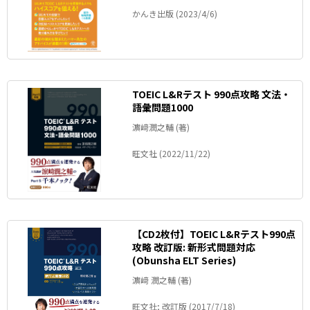
かんき出版 (2023/4/6)
TOEIC L&Rテスト 990点攻略 文法・
語彙問題1000
濵﨑潤之輔 (著)
旺文社 (2022/11/22)
【CD2枚付】TOEIC L&Rテスト990点
攻略 改訂版: 新形式問題対応
(Obunsha ELT Series)
濵﨑 潤之輔 (著)
旺文社; 改訂版 (2017/7/18)