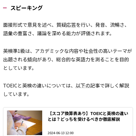
スピーキング
面接形式で意見を述べ、質疑
応答
を行い、発音、流暢さ、
語彙の豊富さ、議論を深める能力が評価されます。
英検準1級は、アカデミックな内容や社会性の高いテーマが
出題される
傾向
があり、総合的な英語力を測ることを目的
としています。
TOEICと英検の違いについては、
以下の
記事で詳しく解説
しています。
【スコア換算表あり】TOEICと英検の違い
とは？どっちを受けるべきか徹底解説
2024-06-13 12:00