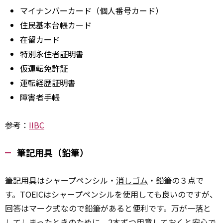
マイナンバーカード（個人番号カード）
住民基本台帳カード
在留カード
特別永住者証明書
仮運転免許証
運転経歴証明書
障害者手帳
参考：
IIBC
筆記用具（鉛筆）
筆記用具はシャープペンシル・
消しゴム
・鉛筆の３点で
す。TOEICはシャープペンシルを使用しても良いのですが、
回答はマーク式なので鉛筆があると便利です。万が一落と
してしまったときのために、2本ずつ用意しておくと安心で