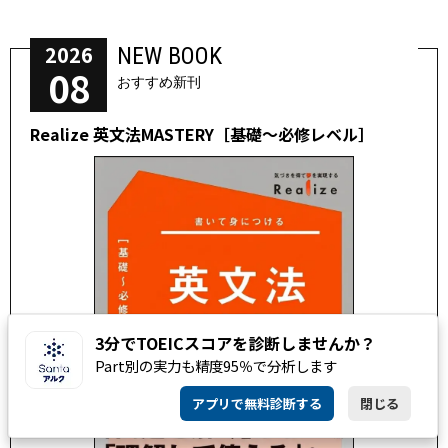
2026
NEW BOOK
08
おすすめ新刊
Realize 英文法MASTERY［基礎～必修レベル］
3分でTOEICスコアを診断しませんか？
Part別の実力も精度95％で分析します
アプリで無料診断する
閉じる