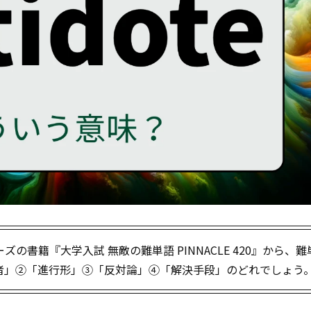
書籍『大学入試 無敵の難単語 PINNACLE 420』から、
守護者」②「進行形」③「反対論」④「解決手段」のどれでしょう