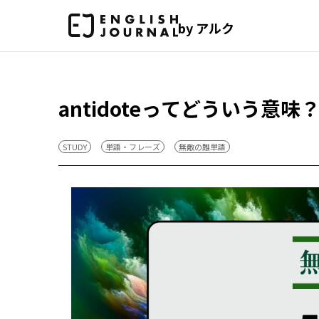
by アルク
antidoteってどういう意
STUDY
単語・フレーズ
無敵の難単語