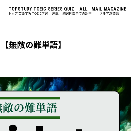
TOP
STUDY
TOEIC
SERIES
QUIZ
ALL
MAIL MAGAZINE
トップ
英語学習
TOEIC学習
連載
練習問題
全ての記事
メルマガ登録
味？【無敵の難単語】