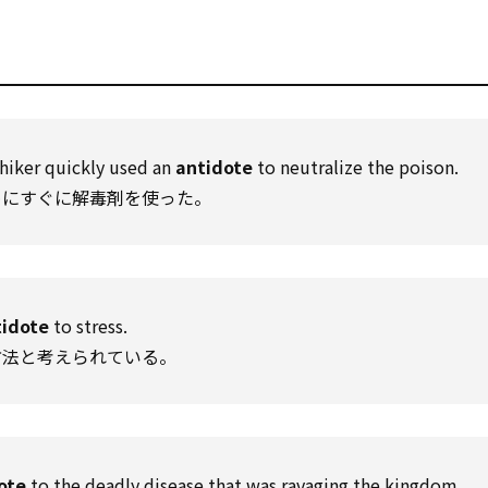
 hiker quickly used an
antidote
to neutralize the poison.
めにすぐに解毒剤を使った。
tidote
to stress.
方法と考えられている。
ote
to the deadly disease that was ravaging the kingdom.