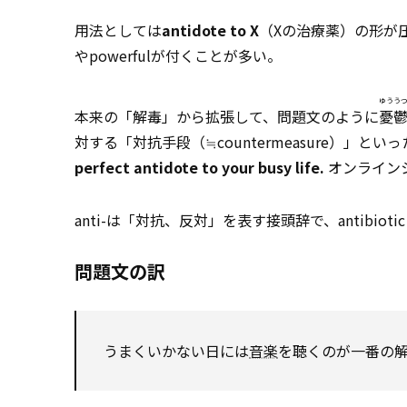
用法としては
antidote to X
（Xの治療薬）の形が圧倒
やpowerfulが付くことが多い。
ゆうう
本来の「解毒」から拡張して、問題文のように
憂
対する「対抗手段（≒countermeasure）」
perfect antidote to your busy life.
オンライン
anti-は「対抗、反対」を表す接頭辞で、antibioti
問題文の訳
うまくいかない日には
音楽
を聴くのが一番の