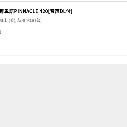
単語PINNACLE 420[音声DL付]
輝圭 (著), 萩澤 大輝 (著)
)