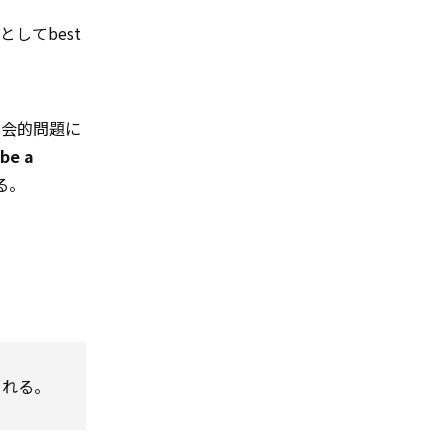
してbest
社会的問題に
 be a
る。
される。