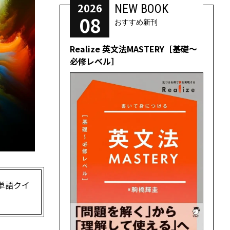
2026
NEW BOOK
08
おすすめ新刊
Realize 英文法MASTERY［基礎～
必修レベル］
難単語クイ
。