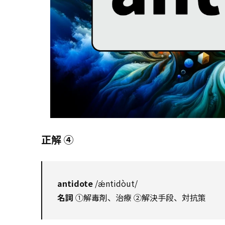
正解 ④
antidote
/ǽntidòut/
名詞
①解毒剤、治療 ②解決手段、対抗策