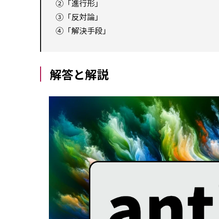
②「進行形」
③「反対論」
④「解決手段」
解答と解説