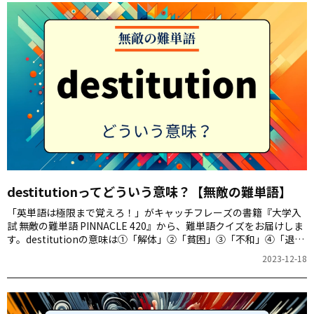
destitutionってどういう意味？【無敵の難単語】
「英単語は極限まで覚えろ！」がキャッチフレーズの書籍『大学入
試 無敵の難単語 PINNACLE 420』から、難単語クイズをお届けしま
す。destitutionの意味は①「解体」②「貧困」③「不和」④「退
化」のどれでしょう。
2023-12-18