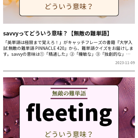
savvyってどういう意味？【無敵の難単語】
「英単語は極限まで覚えろ！」がキャッチフレーズの書籍『大学入
試 無敵の難単語 PINNACLE 420』から、難単語クイズをお届けしま
す。savvyの意味は①「精通した」②「機敏な」③「独創的な」
④「洗練された」のどれでしょう。
2023-11-09