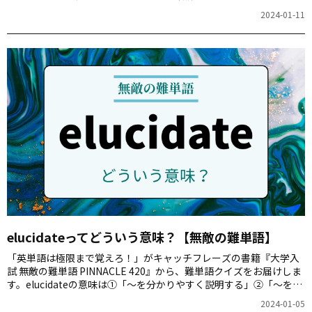
剰な」のどれでしょう。
2024-01-11
elucidateってどういう意味？【無敵の難単語】
「英単語は極限まで覚えろ！」がキャッチフレーズの書籍『大学入
試 無敵の難単語 PINNACLE 420』から、難単語クイズをお届けしま
す。elucidateの意味は①「～を分かりやすく説明する」②「～を複
雑にする」③「～を増大させる」④「～を軽視する」のどれでしょ
2024-01-05
う。