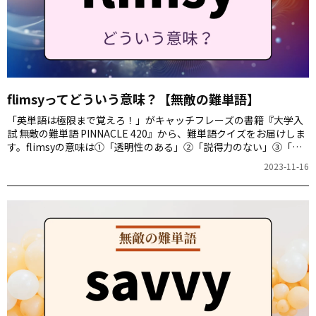
flimsyってどういう意味？【無敵の難単語】
「英単語は極限まで覚えろ！」がキャッチフレーズの書籍『大学入
試 無敵の難単語 PINNACLE 420』から、難単語クイズをお届けしま
す。flimsyの意味は①「透明性のある」②「説得力のない」③「一
時的な」④「簡単な」のどれでしょう。
2023-11-16