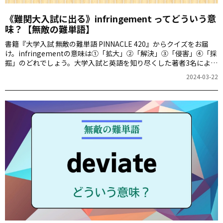
《難関大入試に出る》infringement ってどういう意
味？【無敵の難単語】
書籍『大学入試 無敵の難単語 PINNACLE 420』からクイズをお届
け。infringementの意味は①「拡大」②「解決」③「侵害」④「採
掘」のどれでしょう。大学入試と英語を知り尽くした著者3名によ
る、厳選された難単語の意味が分かるかどうか、いざ挑戦！
2024-03-22