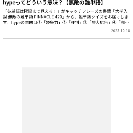
hypeってどういう意味？【無敵の難単語】
「英単語は極限まで覚えろ！」がキャッチフレーズの書籍『大学入
試 無敵の難単語 PINNACLE 420』から、難単語クイズをお届けしま
す。hypeの意味は①「競争力」②「評判」③「誇大広告」④「説明
責任」のどれでしょう。
2023-10-18