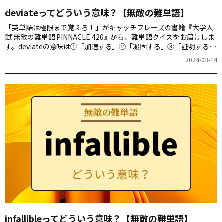
deviateってどういう意味？【無敵の難単語】
「英単語は極限まで覚えろ！」がキャッチフレーズの書籍『大学入
試 無敵の難単語 PINNACLE 420』から、難単語クイズをお届けしま
す。deviateの意味は①「加速する」②「凝固する」③「証明する」
④「逸脱する」のどれでしょう。
2024-03-14
infallibleってどういう意味？【無敵の難単語】