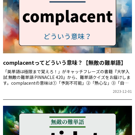
complacentってどういう意味？【無敵の難単語】
「英単語は極限まで覚えろ！」がキャッチフレーズの書籍『大学入
試 無敵の難単語 PINNACLE 420』から、難単語クイズをお届けしま
す。complacentの意味は①「予測不可能」②「熱心な」③「自己
満足の」④「過剰な」のどれでしょう。
2023-12-01