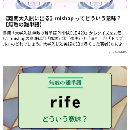
《難関大入試に出る》mishap ってどういう意味？
【無敵の難単語】
書籍『大学入試 無敵の難単語 PINNACLE 420』からクイズをお届
け。mishapの意味は①「偶然」②「進歩」③「決断」④「トラブ
ル」のどれでしょう。大学入試と英語を知り尽くした著者3名によ
る、厳選された難単語の意味が分かるかどうか、いざ挑戦！
2024-04-05