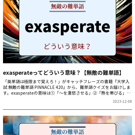
exasperateってどういう意味？【無敵の難単語】
「英単語は極限まで覚えろ！」がキャッチフレーズの書籍『大学入
試 無敵の難単語 PINNACLE 420』から、難単語クイズをお届けしま
す。exasperateの意味は①「～を激怒させる」②「熱を帯びる」
③「～の緊張を和らげる」④「～に変化をもたらす」のどれでしょ
2023-12-08
う。