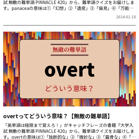
試 無敵の難単語 PINNACLE 420』から、難単語クイズをお届けしま
す。panaceaの意味は①「幻想」②「遺産」③「偏見」④「万能
薬」のどれでしょう。
2024-01-18
overtってどういう意味？【無敵の難単語】
「英単語は極限まで覚えろ！」がキャッチフレーズの書籍『大学入
試 無敵の難単語 PINNACLE 420』から、難単語クイズをお届けしま
す。overtの意味は①「独断的な」②「微妙な」③「露骨な」④「過