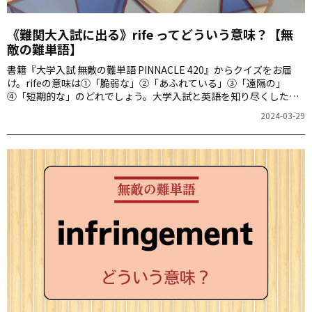
《難関大入試に出る》rife ってどういう意味？【無
敵の難単語】
書籍『大学入試 無敵の難単語 PINNACLE 420』からクイズをお届
け。rifeの意味は①「脆弱な」②「あふれている」③「遠隔の」
④「短期的な」のどれでしょう。大学入試と英語を知り尽くした著
者3名による、厳選された難単語の意味が分かるかどうか、いざ挑
2024-03-29
戦！