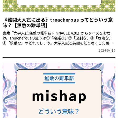
《難関大入試に出る》treacherous ってどういう意
味？【無敵の難単語】
書籍『大学入試 無敵の難単語 PINNACLE 420』からクイズをお届
け。treacherousの意味は①「複雑な」②「過剰な」③「危険な」
④「慎重な」のどれでしょう。大学入試と英語を知り尽くした著者3
名による、厳選された難単語の意味が分かるかどうか、いざ挑戦！
2024-04-15