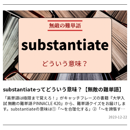
substantiateってどういう意味？【無敵の難単語】
「英単語は極限まで覚えろ！」がキャッチフレーズの書籍『大学入
試 無敵の難単語 PINNACLE 420』から、難単語クイズをお届けしま
す。substantiateの意味は①「～を合理化する」②「～を誇張す
る」③「～を否定する」④「～を実証する」のどれでしょう。
2023-12-22