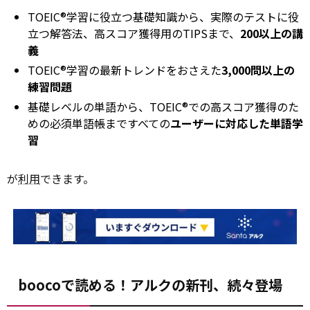
TOEIC®学習に役立つ基礎知識から、実際のテストに役
立つ解答法、高スコア獲得用のTIPSまで、
200以上の講
義
TOEIC®学習の最新トレンドをおさえた
3,000問以上の
練習問題
基礎レベルの単語から、TOEIC®での高スコア獲得のた
めの必須単語帳まですべての
ユーザーに対応した単語学
習
が
利用
できます。
boocoで読める！アルクの新刊、続々登場