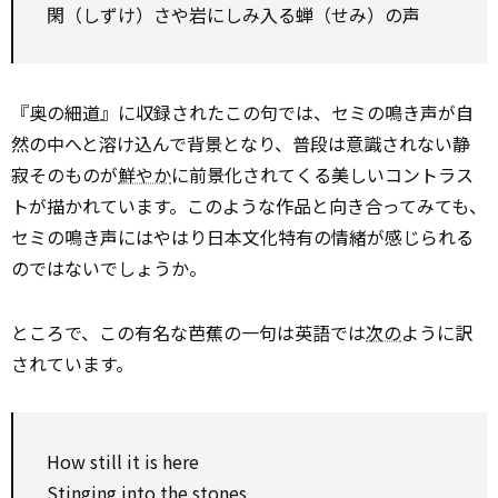
閑（しずけ）さや岩にしみ入る蝉（せみ）の声
『奥の細道』に収録されたこの句では、セミの鳴き声が自
然の中へと溶け込んで背景となり、普段は意識されない静
寂そのものが
鮮やか
に前景化されてくる美しいコントラス
トが描かれています。このような作品と向き合ってみても、
セミの鳴き声にはやはり日本文化特有の情緒が感じられる
のではないでしょうか。
ところで、この有名な芭蕉の一句は英語では
次の
ように訳
されています。
How still it is here
Stinging into the stones,