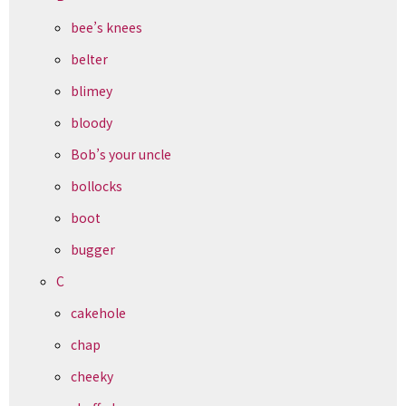
bee’s knees
belter
blimey
bloody
Bob’s your uncle
bollocks
boot
bugger
C
cakehole
chap
cheeky