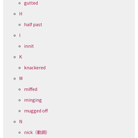
gutted
H
half past
I
innit
K
knackered
M
miffed
minging
mugged off
N
nick（動詞）