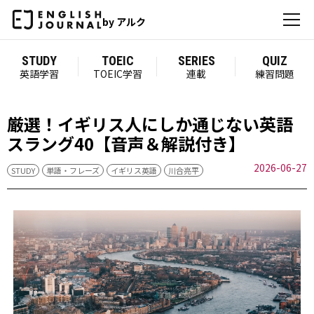
by アルク
STUDY
TOEIC
SERIES
QUIZ
英語学習
TOEIC学習
連載
練習問題
厳選！イギリス人にしか通じない英語
スラング40【音声＆解説付き】
2026-06-27
STUDY
単語・フレーズ
イギリス英語
川合亮平