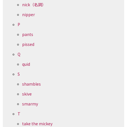
nick（名詞）
nipper
P
pants
pissed
Q
quid
S
shambles
skive
smarmy
T
take the mickey