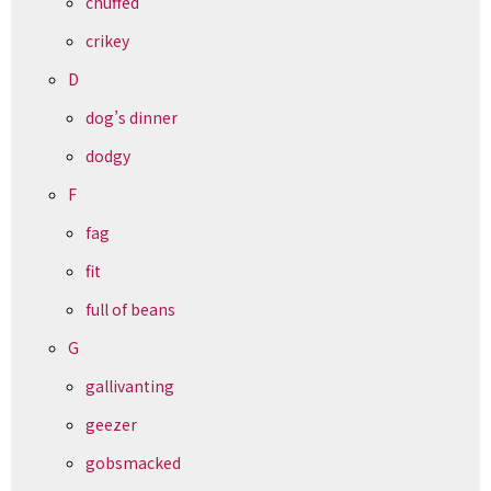
chuffed
crikey
D
dog’s dinner
dodgy
F
fag
fit
full of beans
G
gallivanting
geezer
gobsmacked