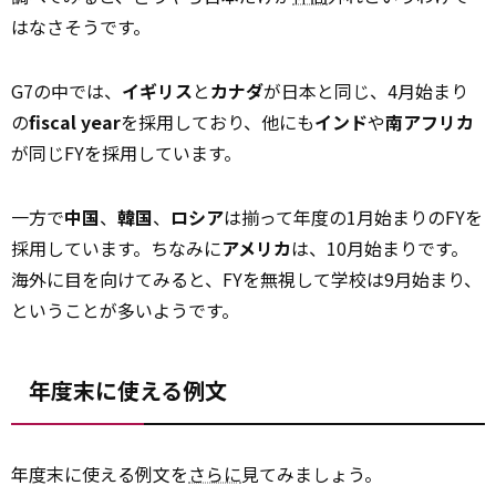
はなさそうです。
G7の中では、
イギリス
と
カナダ
が日本と同じ、4月始まり
の
fiscal year
を採用しており、他にも
インド
や
南アフリカ
が同じFYを採用しています。
一方で
中国
、
韓国
、
ロシア
は揃って年度の1月始まりのFYを
採用しています。ちなみに
アメリカ
は、10月始まりです。
海外に目を向けてみると、FYを無視して学校は9月始まり、
ということが多いようです。
年度末に使える例文
年度末に使える例文を
さらに
見てみましょう。