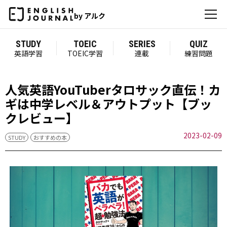
by アルク
STUDY
TOEIC
SERIES
QUIZ
英語学習
TOEIC学習
連載
練習問題
人気英語YouTuberタロサック直伝！カ
ギは中学レベル＆アウトプット【ブッ
クレビュー】
2023-02-09
STUDY
おすすめの本