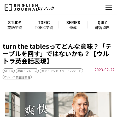
by アルク
STUDY
TOEIC
SERIES
QUIZ
英語学習
TOEIC学習
連載
練習問題
turn the tablesってどんな意味？「テ
ーブルを回す」ではないかも？【ウル
トラ英会話表現】
2023-02-22
STUDY
単語・フレーズ
カン・アンドリュー・ハシモト
ウルトラ英会話表現