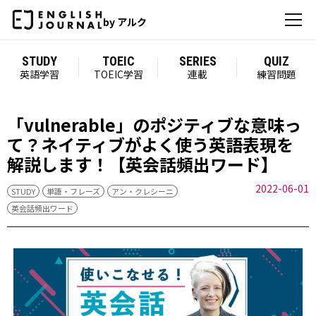
by アルク
STUDY
TOEIC
SERIES
QUIZ
英語学習
TOEIC学習
連載
練習問題
「vulnerable」のポジティブな意味っ
て？ネイティブがよく使う英語表現を
解説します！【英会話頻出ワード】
2022-06-01
STUDY
単語・フレーズ
アン・クレシーニ
英会話頻出ワード