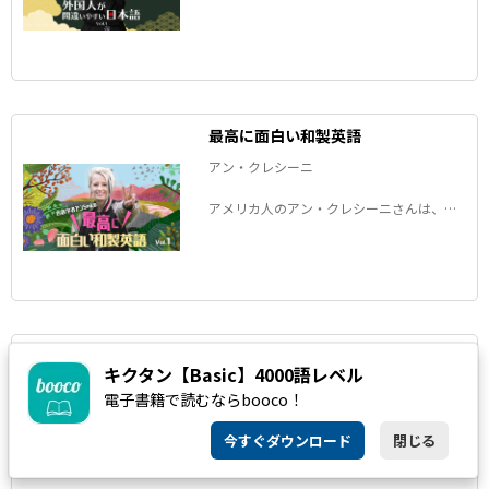
とアン・クレシーニさんの連載。「彼とこ
んにゃくします！」って一体どういう意
味？外国人が日本語を話すときにつまずき
やすい発音などをご紹介します。
最高に面白い和製英語
アン・クレシーニ
アメリカ人のアン・クレシーニさんは、日
本語の研究を初めてすぐに和製英語の魅力
に気が付いたそうです。その魅力と和製英
語への愛を語る連載、復活です。
不思議な日本語の世界
キクタン【Basic】4000語レベル
アン・クレシーニ
電子書籍で読むならbooco！
北九州市立大学准教授であり、言語学者で
今すぐダウンロード
閉じる
もあるアメリカ人のアンちゃんが、新連載
では日本語ならではの表現に挑みます。題
して「かなり不思議な日本語の世界」。