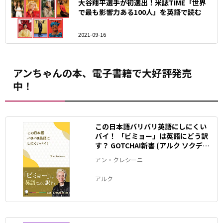
大谷翔平選手が初選出！米誌TIME「世界
で最も影響力ある100人」を英語で読む
2021-09-16
アンちゃんの本、電子書籍で大好評発売
中！
この日本語バリバリ英語にしにくい
バイ！ 「ビミョー」は英語にどう訳
す？ GOTCHA!新書 (アルク ソクデジ
BOOKS)
アン・クレシーニ
アルク