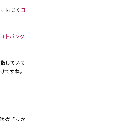
」、同じく
コ
コトバンク
を指している
わけですね。
何かがきっか