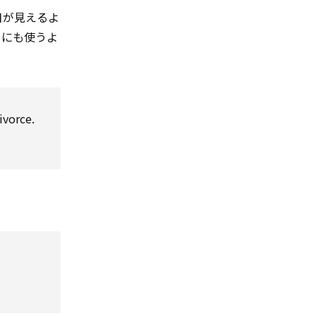
目が見えるよ
とにも使うよ
ivorce.