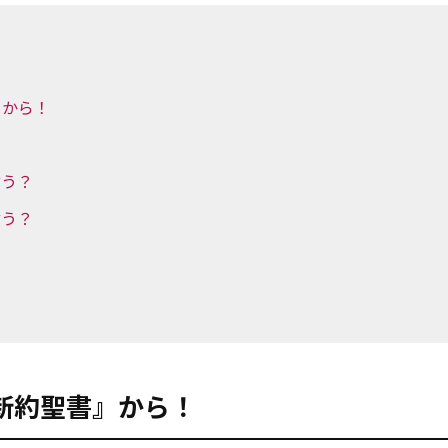
』から！
言う？
言う？
新約聖書』から！