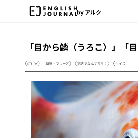
by アルク
「目から鱗（うろこ）」「目
STUDY
単語・フレーズ
英語でなんて言う？
クイズ