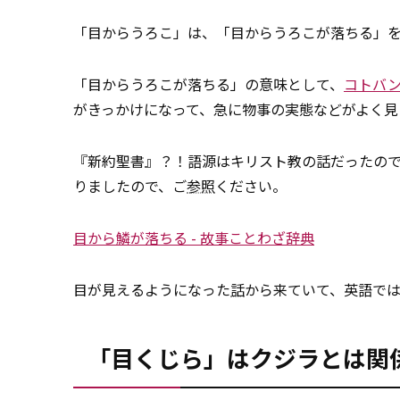
「目からうろこ」は、「目からうろこが落ちる」
「目からうろこが落ちる」の意味として、
コトバ
がきっかけになって、急に物事の実態などがよく見
『新約聖書』？！語源はキリスト教の話だったので
りましたので、ご
参照
ください。
目から鱗が落ちる - 故事ことわざ辞典
目が見えるようになった
話
から来ていて、英語では「The 
「目くじら」はクジラとは関