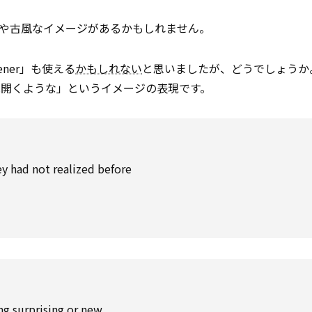
、やや古風なイメージがあるかもしれません。
pener」も使える
かもしれない
と思いましたが、どうでしょうか
見開くような」というイメージの表現です。
y had not realized before
g surprising or new