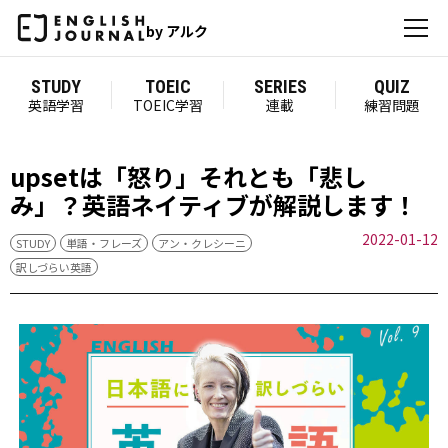
by アルク
STUDY
TOEIC
SERIES
QUIZ
英語学習
TOEIC学習
連載
練習問題
upsetは「怒り」それとも「悲し
み」？英語ネイティブが解説します！
2022-01-12
STUDY
単語・フレーズ
アン・クレシーニ
訳しづらい英語