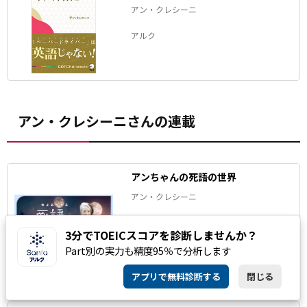
アン・クレシーニ
アルク
アン・クレシーニさんの連載
アンちゃんの死語の世界
アン・クレシーニ
連載「アンちゃんの死語の世界」。昔は誰
3分でTOEICスコアを診断しませんか？
もが知っていたのに、今はすっかりすたれ
た言葉――死語となった日本語を、アンちゃん
Part別の実力も精度95％で分析します
が毎回１つ、ピックアップして解説しま
す。
アプリで無料診断する
閉じる