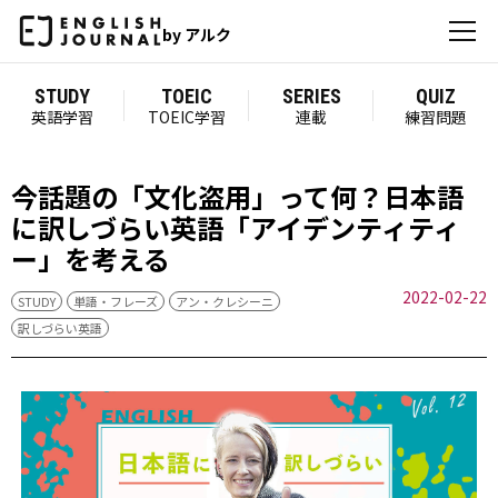
by アルク
STUDY
TOEIC
SERIES
QUIZ
英語学習
TOEIC学習
連載
練習問題
今話題の「文化盗用」って何？日本語
に訳しづらい英語「アイデンティティ
ー」を考える
2022-02-22
STUDY
単語・フレーズ
アン・クレシーニ
訳しづらい英語