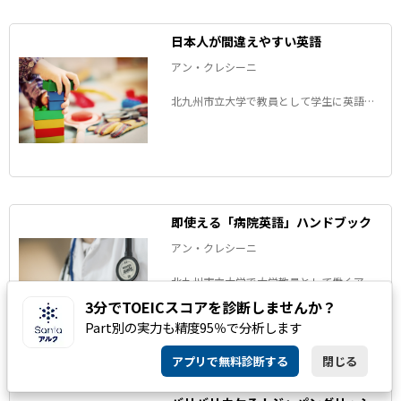
ろな表現を一緒に考えてみましょう。
日本人が間違えやすい英語
アン・クレシーニ
北九州市立大学で教員として学生に英語を
教えているアメリカ人のアンちゃんが、
「日本人がよく間違える」英語の表現を解
説するコラム。知っているようで意外と知
らない英語の表現を楽しく学びましょう。
即使える「病院英語」ハンドブック
アン・クレシーニ
北九州市立大学で大学教員として働くアメ
リカ人のアンちゃんが、病院で使える英語
3分でTOEICスコアを診断しませんか？
を紹介するコラム。
Part別の実力も精度95％で分析します
アプリで無料診断する
閉じる