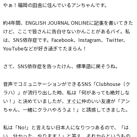
やぁ！福岡の
田舎
に住んでいるアンちゃんです。
約4年間、ENGLISH JOURNAL ONLINEに
記事
を書いてきた
けど、ここで皆さんに告白せないかんことがあるバイ。私
は、SNS依存症です。Facebook、Instagram、Twitter、
YouTubeなどが好き過ぎてたまらん！
さて、SNS依存症を告ったけん、標準語に戻そうね。
音声でコミュニケーションができるSNS「Clubhouse（ク
ラハ）」が流行り出した時、私は「何があっても絶対しな
い！」と決めていましたが、
すぐに
仲のいい友達が「アン
ちゃん、一緒にクラハやろうよ！」と誘惑してきました。
私は「No!」と言えない日本人になりつつあるので、「は
い、分かった。やります！」と答え、それからというもの