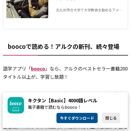
北九州市立大学で大学教員を勤めるアメリ
カ生まれのアンちゃんが、日本の面白い和
製英語について紹介するコラム。
boocoで読める！アルクの新刊、続々登場
語学アプリ「
booco
」なら、アルクのベストセラー書籍200
タイトル以上が、学習し放題！
「キクタン」などアルクの人気書籍800冊以上が音声対応。
キクタン【Basic】4000語レベル
「読む」に対応した書籍では、本文と音声をスマホで手軽
電子書籍で読むならbooco！
に利用できるほか、一部の書籍では、学習定着をサポート
するクイズ機能で日々の復習や力試しも可能です。
今すぐダウンロード
閉じる
さらに
、Plusプランに加入すれば200冊以上の書籍が学習し