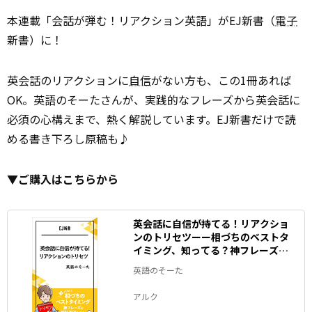
本連載「会話が弾む！リアクション英語」がEJ新書（
電子
新書）に！
英会話のリアクションに
自信
がない方も、この1冊あれば
OK。英語のそーたさんが、実践的なフレーズから英会話に
必須の心構えまで、熱く解説しています。EJ新書だけで読
める書き下ろし原稿も♪
▼ご購入はこちらから
英会話に自信が持てる！リアクショ
ンのトリセツーー相づちのベストタ
イミング、知ってる？神フレーズや
暗記方法も紹介！ EJ新書 (アルク ソ
英語のそーた
クデジBOOKS)
アルク