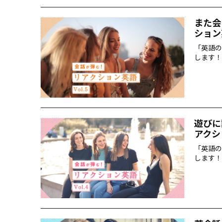
また会
ション
「英語の
します！
遊びに
アクシ
「英語の
します！