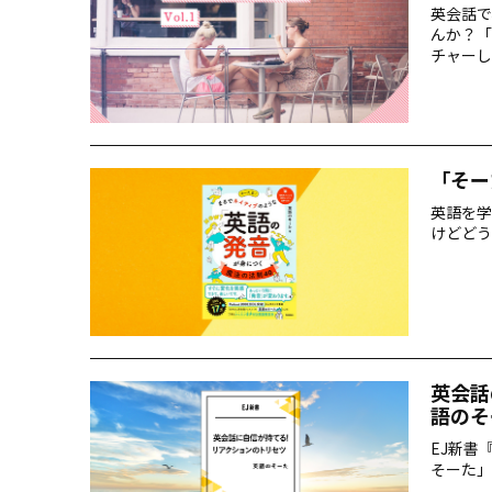
英会話で
んか？「
チャーし
「そー
英語を学
けどどう
英会話
語のそ
EJ新書
そーた」