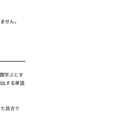
れません。
年間学ぶとす
頻出する単語
った具合で