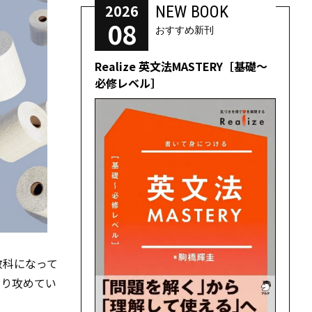
2026
NEW BOOK
08
おすすめ新刊
Realize 英文法MASTERY［基礎～
必修レベル］
教科になって
なり攻めてい