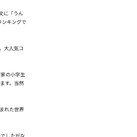
文に「うん
ランキングで
。大
人気
コ
が家の小学生
ます。当然
こまれた世界
子でしたがな