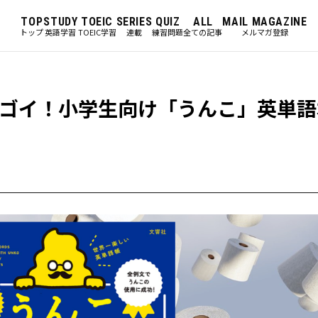
TOP
STUDY
TOEIC
SERIES
QUIZ
ALL
MAIL MAGAZINE
トップ
英語学習
TOEIC学習
連載
練習問題
全ての記事
メルマガ登録
ゴイ！小学生向け「うんこ」英単語