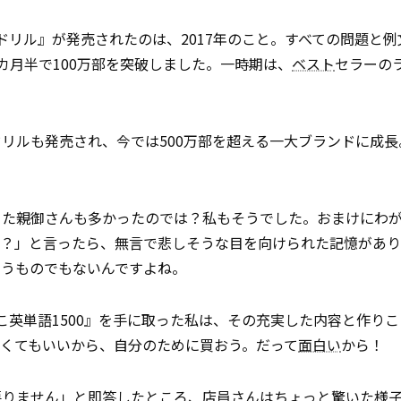
ドリル』が発売されたのは、2017年のこと。すべての問題と例
カ月半で100万部を突破しました。一時期は、
ベスト
セラーの
リルも発売され、今では500万部を超える一大ブランドに成長
った親御さんも多かったのでは？私もそうでした。おまけにわ
か？」と言ったら、無言で悲しそうな目を向けられた記憶があり
いうものでもないんですよね。
こ英単語1500』を手に取った私は、その充実した内容と作り
くてもいいから、自分のために買おう。だって
面白い
から！
要りません」と即答したところ、店員さんはちょっと
驚いた
様