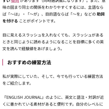
すい
傾向
があります（同時通訳風になります）。また、意
味の固まり同士の関係をわかりやすくするには、主語なら
ば「～は」・「～が」、目的語ならば「～を」などの
助詞
を付ける
ことがポイントです。
目に見えるスラッシュを入れなくても、スラッシュがある
ときと同じように読めるようになることを目標に多くの英
文を読んで
経験
値をあげましょう。
おすすめの練習方法
私が実際にしていた、そして、今でも行っている練習方法
をご
紹介
します。
『ENGLISH JOURNAL』のように、英文と語注・対訳が近
くに書かれている素材があると便利です。自分のレベルに