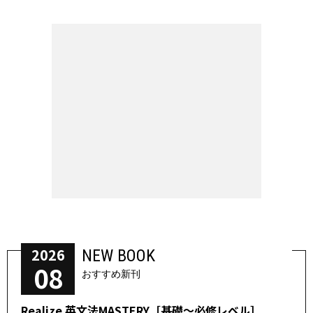
2026
NEW BOOK
08
おすすめ新刊
Realize 英文法MASTERY［基礎～必修レベル］