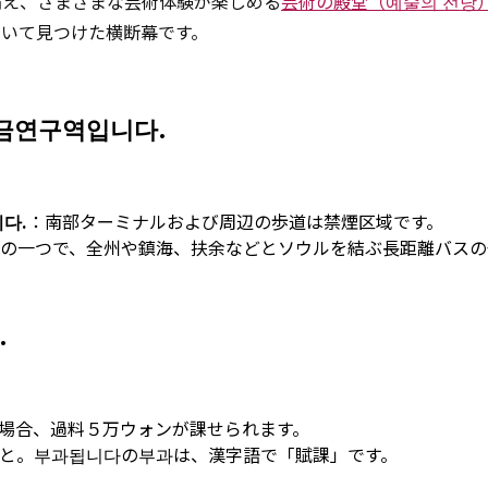
備え、さまざまな芸術体験が楽しめる
芸術の殿堂（예술의 전당
ていて見つけた横断幕です。
 금연구역입니다.
다.
：南部ターミナルおよび周辺の歩道は禁煙区域です。
の一つで、全州や鎮海、扶余などとソウルを結ぶ長距離バスの
.
場合、過料５万ウォンが課せられます。
と。부과됩니다の부과は、漢字語で「賦課」です。