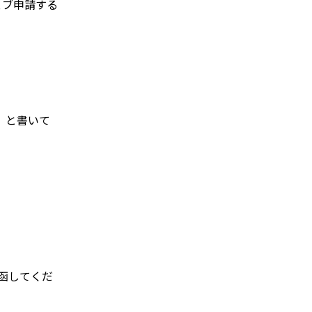
ェブ申請する
」と書いて
函してくだ