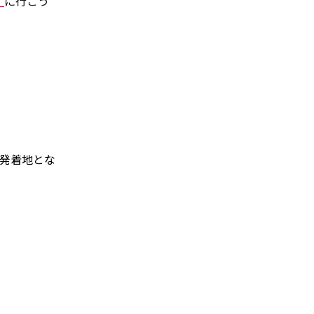
）
に行こう
発着地とな