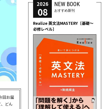
2026
NEW BOOK
08
おすすめ新刊
Realize 英文法MASTERY［基礎～
必修レベル］
今回お届
て、どん