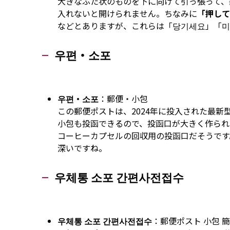
大きなふた状のものを下に向けて引っ張って、
入れないと開けられません。ちなみに
「押して
などとありますが、これらは「당기세요」「미
우편・소포
우편・소포
：郵便・小包
この郵便ポストは、2024年に投入された最新
小包も投函できるので、投函口が大きく作られ
コーヒーカプセルの回収用の投函口だそうです
深いですね。
우체통 소포 간편사전접수
우체통 소포 간편사전접수
：郵便ポスト 小包 