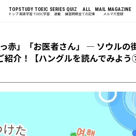
TOP
STUDY
TOEIC
SERIES
QUIZ
ALL
MAIL MAGAZINE
トップ
英語学習
TOEIC学習
連載
練習問題
全ての記事
メルマガ登録
っ赤」「お医者さん」 ― ソウルの
ご紹介！【ハングルを読んでみよう