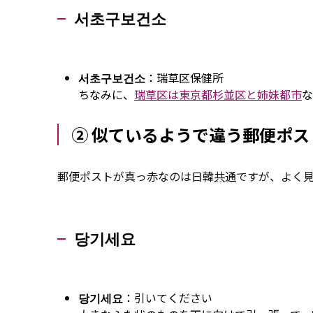
서초구보건소
서초구보건소
：瑞草区保健所
ちなみに、
瑞草区は東京都杉並区と姉妹都市
な
② 似ているようで違う郵便ポス
郵便ポストが真っ赤なのは日韓
共通
ですが、よく
당기세요
당기세요
：引いてください