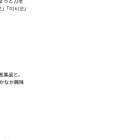
ょっと力を
｣「미시오｣
医薬品と、
かなか興味