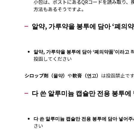
小包は、ポストにあるQRコードを読み取り、
方法もあるそうですよ。
알약, 가루약을 봉투에 담아 ‘폐의
알약, 가루약을 봉투에 담아 ‘폐의약품’이라고
投函してください
シロップ剤（물약）
や
軟膏（연고）
は投函禁止で
다 쓴 알루미늄 캡슐만 전용 봉투에
다 쓴 알루미늄 캡슐만 전용 봉투에 담아 넣어
さい