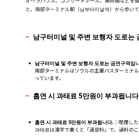
オペラハウス、コンサートホール、美術館などを
と、南部ターミナル駅（남부터미널역）から歩い
남구터미널 및 주변 보행자 도로는
남구터미널 및 주변 보행자 도로는 금연구역입니
南部ターミナルはソウルの主要バスターミナル
っています。
흡연 시 과태료 5만원이 부과됩니다
흡연 시 과태료 5만원이 부과됩니다.
：喫煙した
과태료は漢字で書くと「過怠料」で、過料のこ