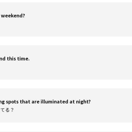
xt weekend?
nd this time.
 spots that are illuminated at night?
ってる？