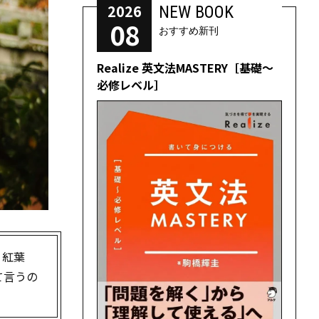
2026
NEW BOOK
08
おすすめ新刊
Realize 英文法MASTERY［基礎～
必修レベル］
。紅葉
て言うの