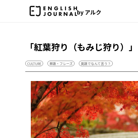
by アルク
「紅葉狩り（もみじ狩り）」
CULTURE
単語・フレーズ
英語でなんて言う？