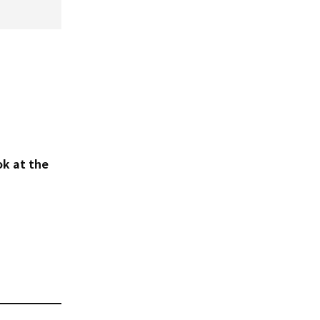
。
ok at the