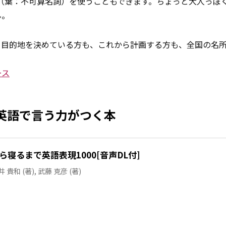
（葉：不可算名詞）を使うこともできます。ちょっと大人っぽ
ん。
。目的地を決めている方も、これから計画する方も、全国の名
ース
英語で言う力がつく本
ら寝るまで英語表現1000[音声DL付]
井 貴和 (著), 武藤 克彦 (著)