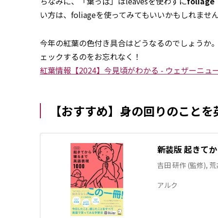
ちなみに、「葉っぱ」はleavesを使わずに
foliage
い方は、foliageを使ってみてもいいかもしれませ
今年の紅葉の色付き具合はどうなるのでしょうか
ェックするのをお忘れなく！
紅葉情報【2024】今見頃がわかる - ウェザーニュ
【おすすめ】身の回りのことを
新装版 起きてか
吉田 研作 (監修), 荒
アルク