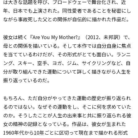
は大きな話題を呼び、ブロードウェーで舞台化され、近
年、日本でも上演された。同性愛者であることを秘密にし
ながら事故死した父との関係が自伝的に描かれた作品だ。
彼女は続く『Are You My Mother?』（2012、未邦訳）で、
母との関係を描いている。そして本作では
自分自身
に焦点
を当てているわけだが、その形式がとても面白い。ランニ
ング、スキー、空手、ヨガ、ジム、サイクリングなど、自
分が取り組んできた運動について詳しく描きながら人生を
振り返っているのだ。
もちろん、ただ自分がやってきた運動の歴史が振り返られ
るのではない。なぜその運動をし、そこに何を求めていた
のか。そうしたことが人生の出来事と共に振り返られる彼
女の精神の記録となっている。作品は、彼女が生まれた
1960年代から
10年
ごとに区切って現在まで描かれる形式