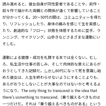
読み進めると、彼女自身が同性愛者であることや、前作・
前々作で描かれた両親との関係が遠くで影響していること
が分かってくる。20～50代の間は、
コミュニティー
を得た
り、リフレッシュしたり、身体の痛みを感じて生を実感し
たり、創造的な「フロー」状態を体感するために空手、ラ
ンニング、サイクリング、山歩きなどさまざまな運動にい
そしむ。
運動による健康・成功を礼賛する本では全くない。むし
ろ、私生活や仕事の苦しみ、そして肉体的な衰えにあらが
おうとしてきた記録だ。
しかし
60代になって死を意識し始
めた彼女は、人生を終わらせないようにすることよりも、
あらがおうとしないことが大事なのではないかと考えるよ
うになり、The only thing to transcend is the idea that
there’s something to transcend.（乗り越えるべきものは
一つだけだ。それは「乗り越えるべきものがある」という