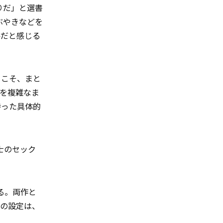
りだ」と選書
ぶやきなどを
要だと感じる
らこそ、まと
を複雑なま
持った具体的
士のセック
れる。両作と
公の設定は、