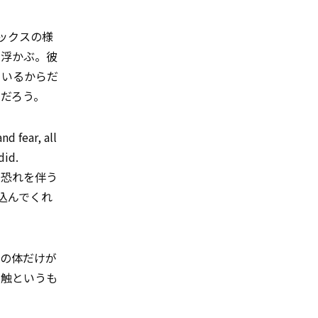
セックスの様
い浮かぶ。彼
ているからだ
だろう。
d fear, all
did.
や恐れを伴う
込んでくれ
手の体だけが
接触というも