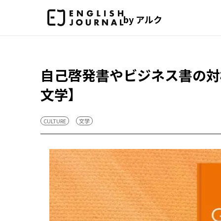
by アルク
自己啓発書やビジネス書の対極に
文学】
CULTURE
文学