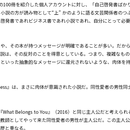
すめの100冊を紹介した個人アカウントに対し、「自己啓発書ばか
小説の方が読み物として“上” かのように語る文芸関係者のつ
己啓発書であれビジネス書であれ小説であれ、自分にとって必
とや、その本が持つメッセージが明確であることが多い。だか
小説は、その反対のことを得意としている。つまり、複雑なもの
」といった
抽象的
なメッセージに還元されないような、肉体を
nness』は、まさに肉体が意識された小説だ。同性愛者の男性同
t Belongs to You』（2016）と同じ主人公だと考えら
校
教師
としてやって来た同性愛者の男性が主人公だ。この主人
経歴と重なる。