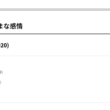
まな感情
020)
著)
)