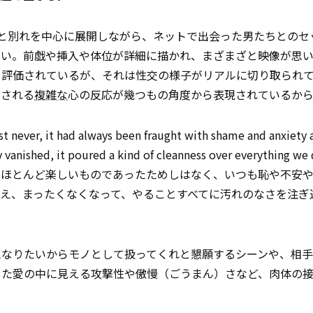
出会いと別れを中心に展開しながら、ネットで出会った男たちとの
しい。前戯や挿入や体位が詳細に描かれ、まざまざと映像が思
く評価されているが、それは性交の様子がリアルに切り取られ
こされる
複雑な
心の反応が幾つもの角度から表現されているから
t never, it had always been fraught with shame and anxiety an
y vanished, it poured a kind of cleanness over everything we 
はほとんど楽しいものであったためしはなく、いつも恥や不安
え、まったくなくなって、やることすべてに汚れのなさを注ぎ
になりたいからモノとして扱ってくれと懇願するシーンや、相
また愛の中に見える攻撃性や傲慢（ごうまん）さなど、肉体の
。