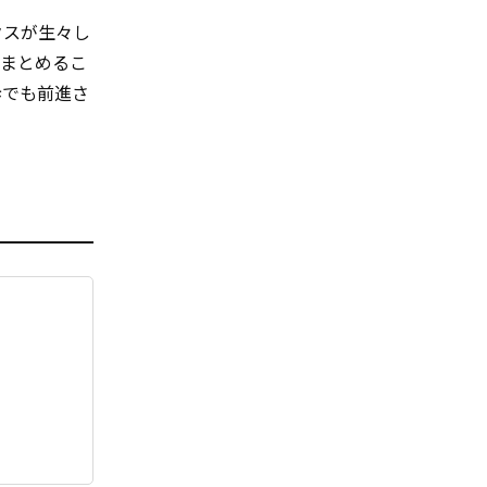
ックスが生々し
にまとめるこ
歩でも前進さ