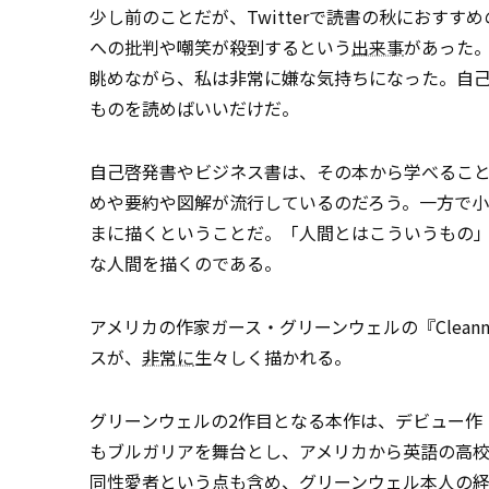
少し前のことだが、Twitterで読書の秋におす
への批判や嘲笑が殺到するという
出来事
があった。
眺めながら、私は非常に嫌な気持ちになった。自
ものを読めばいいだけだ。
自己啓発書やビジネス書は、その本から学べるこ
めや要約や図解が流行しているのだろう。一方で
まに描くということだ。「人間とはこういうもの
な人間を描くのである。
アメリカの作家ガース・グリーンウェルの『Clea
スが、
非常に
生々しく描かれる。
グリーンウェルの2作目となる本作は、デビュー作『Wha
もブルガリアを舞台とし、アメリカから英語の高
同性愛者という点も含め、グリーンウェル本人の