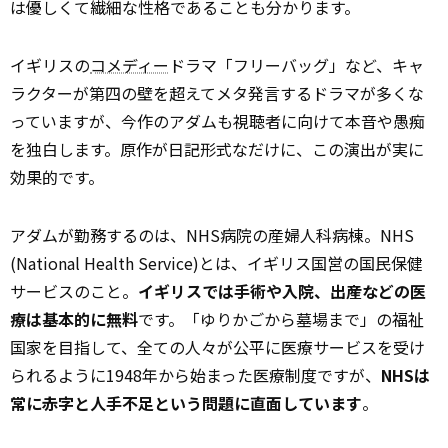
は優しくて繊細な性格であることも分かります。
イギリスの
コメディー
ドラマ「フリーバッグ」など、キャ
ラクターが第四の壁を超えてメタ発言するドラマが多くな
っていますが、今作のアダムも視聴者に向けて本音や愚痴
を独白します。原作が日記形式なだけに、この演出が実に
効果的です。
アダムが勤務するのは、NHS病院の産婦人科病棟。NHS
(National Health Service)とは、イギリス国営の国民保健
サービスのこと。
イギリスでは手術や入院、出産などの医
療は基本的に無料
です。「ゆりかごから墓場まで」の福祉
国家を目指して、全ての人々が公平に医療サービスを受け
られるように1948年から始まった医療制度ですが、
NHSは
常に赤字と人手不足という問題に直面しています
。