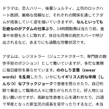
ドラマは、恋人ハリー、後輩シュルティ、上司のロックハ
ート医師、厳格な母親など、それぞれの関係を通してアダ
ムが成長していく姿を描いていきますが、
なんといっても
壮絶なのがアダムの仕事ぶり
。14時間勤務は当たり前、食
事や休憩もろくに取れず、休日も同僚の病欠カバーで呼び
出されるなど、あまりにも過酷な労働状況です。
アダムは、レジストラー（ジュニアドクターで、専門医の数
歩手前のポジション）として働いていますが、多忙な業務
に毎日疲労を募らせています。
ののしり言葉（swear
words）を乱発
したり、いかにも
イギリス人的な辛辣（し
んらつ）なブラックジョーク
で患者を怒らせたり、自己判
断で暴走して職場の人々に煙たがられたりと、好人物とは
言い難いのですが、高齢女性患者と心を通わせたり、25週
で早産となった新生児の成長を見守ったりするなど、本当