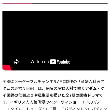
英BBC×米ケーブルチャンネルAMC製作の「産婦人科医ア
ダムの赤裸々日記」は、病院の
産婦人科で働くアダム・ケ
イ医師の仕事ぶりや私生活を描いた全7話の医療ドラマ
で
す。イギリス人人気俳優のベン・ウィショー（『007/ノ
ー・タイム・トゥ・ダイ』Q役、『パディントン』パディン