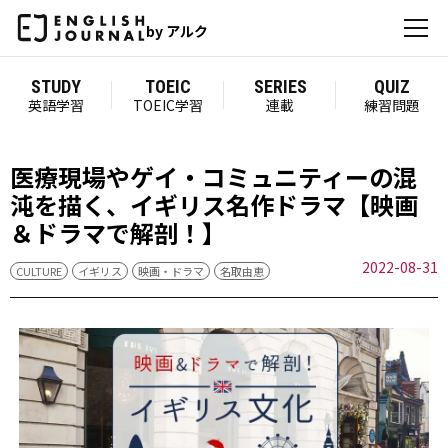
by アルク
STUDY
TOEIC
SERIES
QUIZ
英語学習
TOEIC学習
連載
練習問題
医療現場やゲイ・コミュニティーの混
沌を描く、イギリス名作ドラマ【映画
＆ドラマで解剖！】
2022-08-31
CULTURE
イギリス
映画・ドラマ
名取由恵