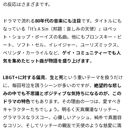
の反応はさまざまです。
ドラマで流れる
80年代の音楽にも注目
です。タイトルにも
なっている「It’s A Sin（邦題：哀しみの天使）」はペッ
ト・ショップ・ボーイズの名曲。他にもブロンスキー・ビ
ート、ソフト・セル、イレイジャー、ユーリズミックス、
ベリンダ・カーライルなど、
ゲイ・コミュニティーでも人
気を集めたヒット曲が物語を盛り上げます
。
LBGT+に対する偏見
、
生と死
という重いテーマを扱うだけ
に、毎回号泣を誘うシーンが多いのですが、
絶望的な悲し
みの中でも不思議とポジティブな気持ちになるのが、この
ドラマの特色
でもあります。その理由の一つは、愛すべき
キャラクターたちでしょう。明るく天真爛漫なリッチー、
グラマラスなラスコー、心優しいアッシュ、純朴で真面目
なコリン、そしてリッチーの親友で天使のような慈愛に満