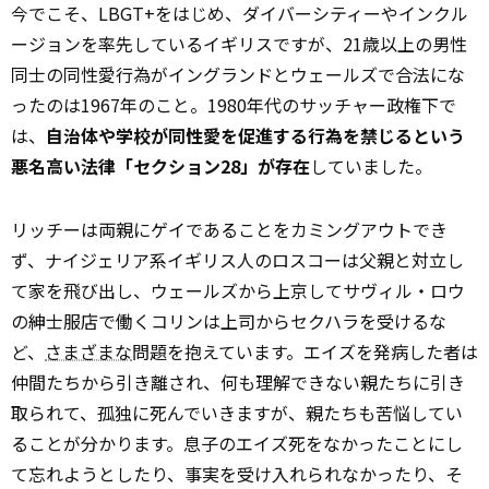
今でこそ、LBGT+をはじめ、ダイバーシティーやインクル
ージョンを率先しているイギリスですが、21歳以上の男性
同士の同性愛行為がイングランドとウェールズで合法にな
ったのは1967年のこと。1980年代のサッチャー政権下で
は、
自治体や学校が同性愛を促進する行為を禁じるという
悪名高い法律「セクション28」が存在
していました。
リッチーは両親にゲイであることをカミングアウトでき
ず、ナイジェリア系イギリス人のロスコーは父親と対立し
て家を飛び出し、ウェールズから上京してサヴィル・ロウ
の紳士服店で働くコリンは上司からセクハラを受けるな
ど、
さまざまな
問題を抱えています。エイズを発病した者は
仲間たちから引き離され、何も理解できない親たちに引き
取られて、孤独に死んでいきますが、親たちも苦悩してい
ることが分かります。息子のエイズ死をなかったことにし
て忘れようとしたり、事実を受け入れられなかったり、そ