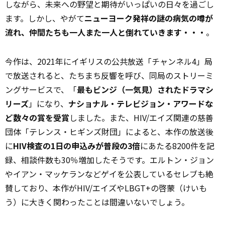
しながら、未来への野望と期待がいっぱいの日々を過ごし
ます。しかし、やがて
ニューヨーク発祥の謎の病気の噂が
流れ、仲間たちも一人また一人と倒れていきます・・・
。
今作は、2021年にイギリスの公共放送「チャンネル4」局
で放送されると、たちまち反響を呼び、同局のストリーミ
ングサービスで、「
最もビンジ（一気見）されたドラマシ
リーズ
」になり、
ナショナル・テレビジョン・アワードな
ど数々の賞を受賞
しました。また、HIV/エイズ関連の慈善
団体「テレンス・ヒギンズ財団」によると、本作の放送後
に
HIV検査の1日の申込みが普段の3倍
にあたる8200件を記
録、相談件数も30％増加したそうです。エルトン・ジョン
やイアン・マッケランなどゲイを公表しているセレブも絶
賛しており、本作がHIV/エイズやLBGT+の啓蒙（けいも
う）に大きく関わったことは間違いないでしょう。