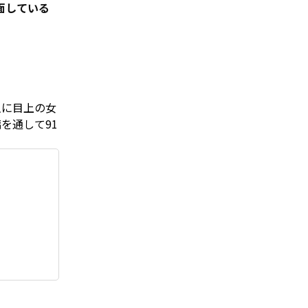
面している
主に目上の女
を通して91