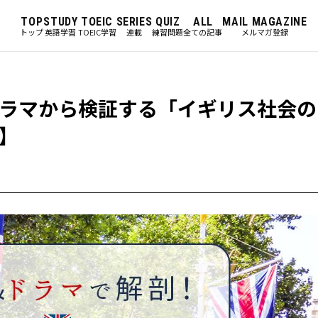
TOP
STUDY
TOEIC
SERIES
QUIZ
ALL
MAIL MAGAZINE
トップ
英語学習
TOEIC学習
連載
練習問題
全ての記事
メルマガ登録
ラマから検証する「イギリス社会の
】