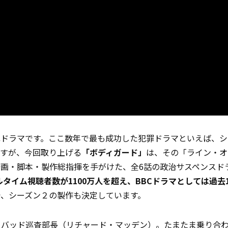
ドラマです。ここ数年で最も成功した犯罪ドラマといえば、シ
すが、今回取り上げる
「ボディガード」
は、その「ライン・オ
画・脚本・製作総指揮を手がけた、全6話の政治サスペンスド
タイム視聴者数が1100万人を超え、BBCドラマとしては過去
で、シーズン２の製作も決定しています。
・バッド巡査部長（リチャード・マッデン）。たまたま乗り合