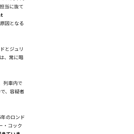
担当に抜て
t
の原因となる
ドとジュリ
は、常に暗
、列車内で
中で、容疑者
05年のロンド
ー・コック
起きていま