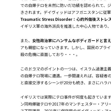
での自爆テロを未然に防いだ功績を認められて、
きされます。デイヴィッドはアフガニスタンに従軍
Traumatic Stress Disorder：心的外傷後スト
イギリス軍の海外派兵を推進した中心人物であり
また、
女性政治家にハンサムなボディガードと言
アも親密になっていきます。しかし、国民のプラ
殺の危機に直面しており・・・。
この
ドラマ
のポイントの一つは、イスラム過激主義
の自爆テロ現場に遭遇。一歩間違えれば、容疑者
と直接交渉するシーンが20分も続き、まさにハラ
イギリスでは実際にテロ事件が何度も起きています。19
ン同時爆破テロや2017年のマンチェスター・アリ
ス下院議員、2021年に保守党のデイヴィッド・ア