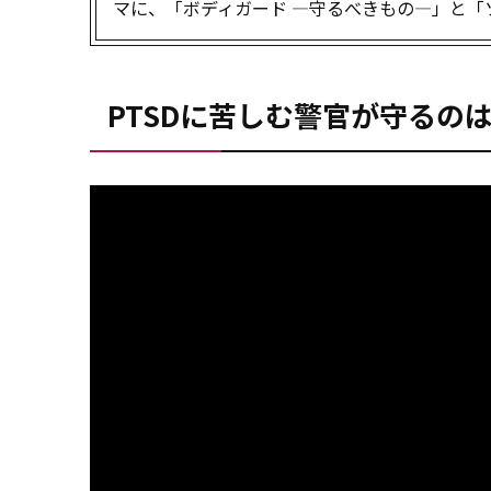
マに、「ボディガード ―守るべきもの―」と「
PTSDに苦しむ警官が守るの