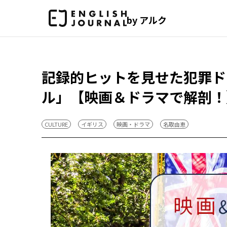
by アルク
記録的ヒットを見せた犯罪ド
ル」【映画＆ドラマで解剖！
CULTURE
イギリス
映画・ドラマ
名取由恵