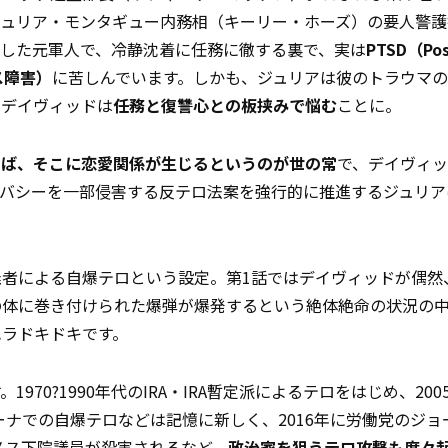
ジュリア・モンタギュー内務相（キーリー・ホーズ）の要人警護
した元軍人で、冷静沈着に任務に徹する裏で、実は
PTSD（Pos
レス障害）
に苦しんでいます。しかも、ジュリアは彼のトラウマ
、デイヴィッドは
任務と復讐心との板挟みで悩む
ことに。
えば、そこに恋愛関係が生じるというのが世の常
で、デイヴィッ
イバシーを一部侵害する反テロ法案を強行的に推進するジュリア
者による自爆テロという設定。第1話ではデイヴィッドが偶然
の体に巻き付けられた爆弾が爆発するという絶体絶命の状況の
ハラドキドキです。
70?1990年代のIRA・IRA暫定派によるテロをはじめ、20
ーナでの自爆テロなどは記憶に新しく、2016年に労働党のジョ
メス下院議員が殺害されるなど、
政治家を狙うテロ攻撃も度々