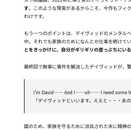
す
。このような現実があるからこそ、今作もフィ
わけです。
もう一つのポイントは、デイヴィッドのメンタルヘ
中。それでも家族のためになんとか仕事を続けて
とをきっかけに、自分がギリギリの崖っぷちにい
最終回で無事に事件を
解決
したデイヴィッドが、
I’m David…… And I……uh…… I need some h
「デイヴィッドといいます。ええと・・・あ
国のため、家族を守るために派兵された末に精神