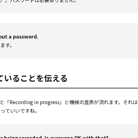
L）。パスワードは必要ありません。
out a password.
ます。
ていることを伝える
ording in progress」と機械の
音声
が流れます。それは
あっていいですね。
 is being recorded. Is everyone OK with that?