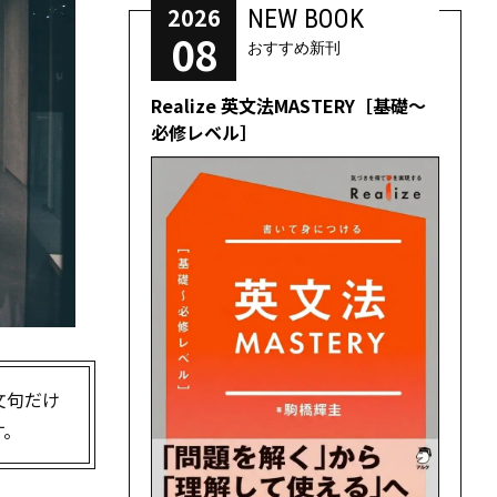
2026
NEW BOOK
08
おすすめ新刊
Realize 英文法MASTERY［基礎～
必修レベル］
文句だけ
す。