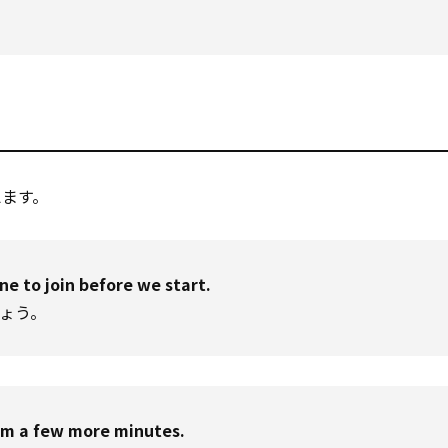
えます。
e to join before we start.
ょう。
hem a few more minutes.