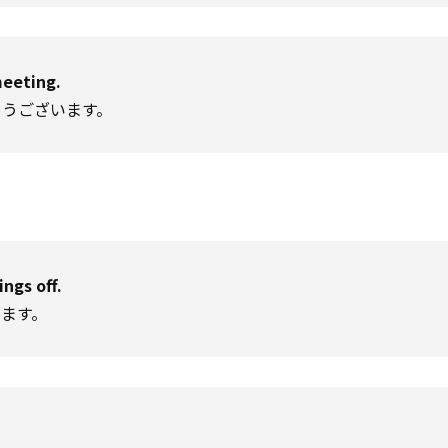
meeting.
とうございます。
ings off.
ます。