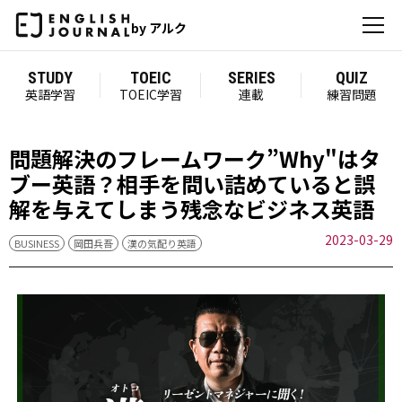
by アルク
STUDY
TOEIC
SERIES
QUIZ
英語学習
TOEIC学習
連載
練習問題
問題解決のフレームワーク”Why"はタ
ブー英語？相手を問い詰めていると誤
解を与えてしまう残念なビジネス英語
2023-03-29
BUSINESS
岡田兵吾
漢の気配り英語