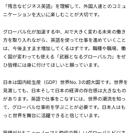
「残念なビジネス英語」を理解して、外国人達とのコミュ
ニケーションを
大いに
楽しむことが大切です。
グローバル化が加速する中、AIで大きく変わる未来の働き
方を取り入れながら、英語を使って仕事を進めていくこと
は、今後
ますます
増加してくるはずです。職種や職場、働
く国が変わっても使える「武器となるグローバル力」をぜ
ひ皆様には身に付けてほしいと願っています。
日本は国内総生産（GDP）世界No. 3の超大国です。世界を
見渡しても、日本そして日本の経済の存在感は
大きな
もの
があります。英語で仕事をこなすには、世界の潮流を知っ
て、グローバル仕事術を学ぶことが必要です。日本人はも
っと世界を舞台に活躍できると信じています。
皆様がAI＆ニューノーマル
時代
の新しいグローバルビジネ