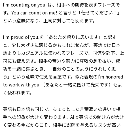
I’m counting on you. は、相手への期待を表すフレーズで
す。You can count on me! と言うと「任せてください！」
という
意味
になり、上司に対しても使えます。
I’m proud of you.を「あなたを誇りに思います」と訳す
と、少し大げさに感じるかもしれませんが、英語では日本
語よりもカジュアルに使われるフレーズで、同僚や部下、上
司にも使えます。相手の苦労や努力に尊敬の念を払い、成
功を一緒に
喜ぶ
とき、「自分のことのようにうれしく思
う」という意味で使える言葉です。似た表現のI’m honored
to work with you.（あなたと一緒に働けて光栄です）もよ
く使われます。
英語も日本語も同じで、ちょっとした言葉遣いの違いで相
手への印象が大きく変わります。AIで英語での働き方が大き
く変わる今だからこそ、相手に誤解を与えるリスクが高い