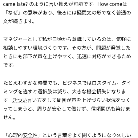
came late? のように言い換えが可能です。How comeは
「なぜ」の意味があり、後ろには
疑問文
の形でなく普通の
文が続きます。
マネジャーとして私が日頃から意識しているのは、気軽に
相談しやすい
環境
づくりです。その方が、問題が発覚した
ときにも部下が声を上げやすく、迅速に対応ができるため
です。
たとえわずかな時間でも、ビジネスではロスタイム。タイ
ミングを逃すと選択肢は減り、大きな機会損失になりま
す。
きつい
言い方をして周囲が声を上げづらい状況をつく
ってしまうと、周りが安心して働けず、信頼関係も築けま
せん。
「心理的
安全
性」という言葉をよく聞くようになり久しい