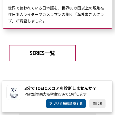
世界で使われている日本語を、世界80カ国以上の現地在
住日本人ライターやカメラマンの集団「海外書き人クラ
ブ」が調査しました。
SERIES一覧
タグ一覧
BUSINESS
3分でTOEICスコアを診断しませんか？
問題解決のフレームワーク”Why"はタブー英語？相手を問い詰めて
Part別の実力も精度95％で分析します
いると誤解を与えてしまう残念なビジネス英語
アプリで無料診断する
閉じる