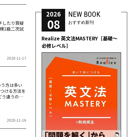
2026
NEW BOOK
08
チしたり質疑
おすすめ新刊
検1級二次試
Realize 英文法MASTERY［基礎～
必修レベル］
2020-11-17
という方は多い
つける方法を
どう違うので
2020-11-16