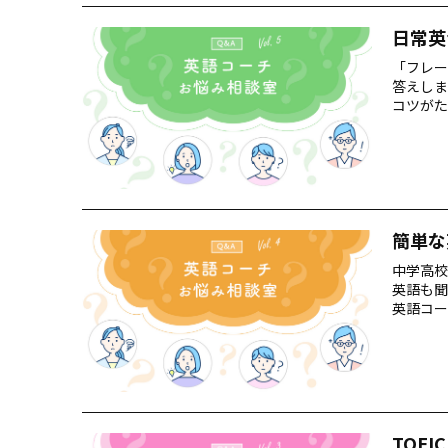
日常英
「フレー
答えしま
コツがた
るはず！
簡単な
中学高校
英語も聞
英語コー
も……？
TOE