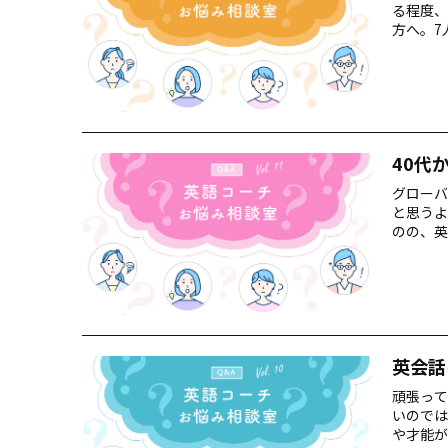
る程度、
方へ。7
す！
40代
グローバ
と思うよ
のの、英
します。
英会話
頑張って
いのでは
や才能が