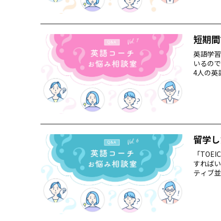
短期間
英語学習
いるので
4人の英
読を。
留学し
「TOE
すればい
ティブ並
す。