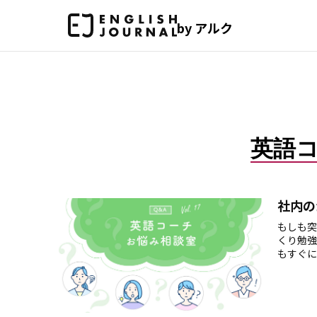
by アルク
英語
社内の
もしも突
くり勉強
もすぐに
えします