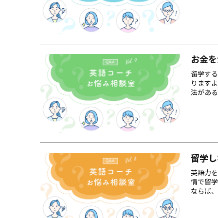
お金を
留学する
りますよ
法がある
留学し
英語力を
情で留学
ならば、
ます。