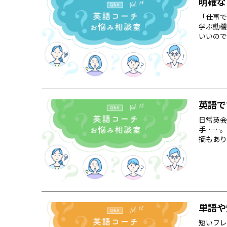
明確な
「仕事で
学ぶ動機
いいので
め、7人
英語で
日常英会
手……。
摘もあり
そう遠く
単語や
短いフレ