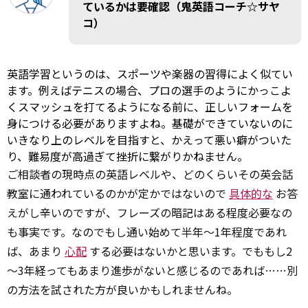
ているかは要確認（鬼英語コーチ☆サヤ
コ）
英語学習というのは、スポーツや楽器の習得によく似てい
ます。例えばテニスの場合、プロの選手のようにかっこよ
くスマッシュを打てるようになる前に、正しいフォームを
身につける必要がありますよね。基礎ができていないのに
いきなり上のレベルを目指すと、かえって悪い癖がついた
り、難易度が高過ぎて挫折に繋がりかねません。
ご相談者の現時点の英語レベルや、どのくらいその英会話
教室に通われているのかが定かではないので
具体的な
お答
えがし辛いのですが、フレーズの暗記はある程度必要なの
も事実です。なのでもし通い始めて半年～1年程度であれ
ば、あまり
心配
する必要はないかと思います。でももし2
～3年経ってもあまり進歩がないと感じるのであれば……別
の方法を試された方が良いかもしれませんね。