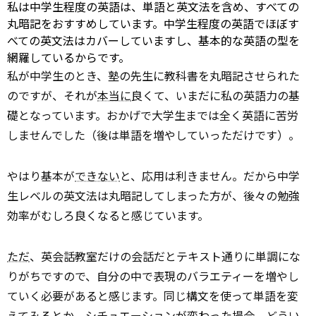
私は中学生程度の英語は、単語と英文法を含め、すべての
丸暗記をおすすめしています。中学生程度の英語でほぼす
べての英文法はカバーしていますし、基本的な英語の型を
網羅しているからです。
私が中学生のとき、塾の先生に教科書を丸暗記させられた
のですが、それが
本当に
良くて、いまだに私の英語力の基
礎となっています。おかげで大学生までは全く英語に苦労
しませんでした（後は単語を増やしていっただけです）。
やはり基本が
できない
と、応用は利きません。だから中学
生レベルの英文法は丸暗記してしまった方が、後々の勉強
効率がむしろ良くなると感じています。
ただ
、英会話教室だけの会話だとテキスト通りに単調にな
りがちですので、自分の中で表現のバラエティーを増やし
ていく必要があると感じます。同じ構文を使って単語を変
えてみるとか、シチュエーションが変わった場合、どうい