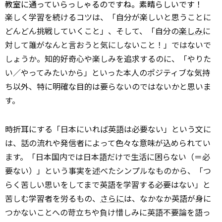
教室に通っていらっしゃるのですね。素晴らしいです！
楽しく学習を続けるコツは、「自分が楽しいと思うことに
どんどん挑戦していくこと」、そして、「自分の
楽しみ
に
対して誰がなんと言おうと気にしないこと！」ではないで
しょうか。知的好奇心や楽しみを追求するのに、「やりた
い／やってみたいから」といった本人のポジティブな気持
ち以外、特に明確な目的は要らないのではないかと思いま
す。
時折耳にする「日本にいれば英語は必要ない」という文に
は、話の流れや発信者によって色々な意味が込められてい
ます。「日本国内では日本語だけで生活に困らない（＝必
要ない）」という事実を述べたシンプルなものから、「つ
らく苦しい思いをしてまで英語を学習する必要はない」と
苦しむ学習者を労るもの、
さらに
は、なかなか英語が身に
つかないことへの苛立ちや負け惜しみに英語不要論を語っ