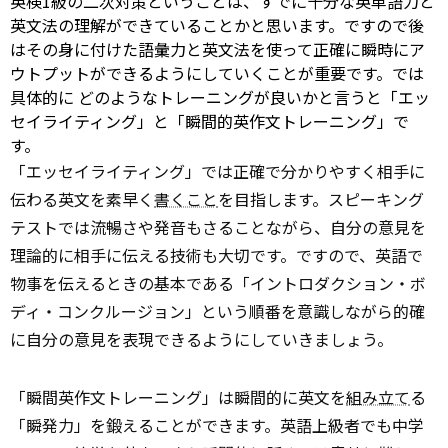
英検1級の二次対策ということは、すでに十分な英単語力と
英文法の理解ができていることかと思います。ですので後
はその身に付けた語彙力と英文法を使って正確に瞬時にア
ウトプットができるようにしていくことが重要です。では
具体的に
どのようなトレーニングが良いかと言うと「エッ
セイライティング」と「瞬間的英作文トレーニング」で
す。
「エッセイライティング」では正確で分かりやすく相手に
伝わる英文を素早く
書くこと
を目指します。スピーキング
テストでは流暢さや発音もさることながら、自分の意見を
理論的に相手に伝える技術も大切です。ですので、英語で
物事を伝えるときの基本である「イントロダクション・ボ
ディ・コンクルージョン」という順番を意識しながら的確
に自分の意見を表現できるようにしていきましょう。
「瞬間英作文トレーニング」は瞬間的に英文を
組み立て
る
「瞬発力」を鍛えることができます。英語上級者でも中学