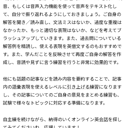
音、もしくは音声入力機能を使って音声をテキスト化し
て、自分で振り返れるようにしておきましょう。ご自身の
解答を聞き／読み直し、文法ミスはないか、過度な重複は
なかったか、もっと適切な表現はないか、などを考えてブ
ラッシュアップしていきます。また、過去問についている
解答例を精読し、使える表現を英借文するのもおすすめで
す。また、学んだことを反映させて再度ご自身の解答を作
成し、音読や見ずに言う練習を行うと非常に
効果的
です。
他にも話題の記事などを読み内容を要約することで、記事
内の語彙表現を使えるレベルに
引き上げる
練習になります
し、その記事についてのご自身の意見をまとめる練習も、
試験で様々なトピックに対応する準備になります。
自主練を続けながら、納得のいくオンライン英会
話
を探し
てみてくださいね。応援しています！