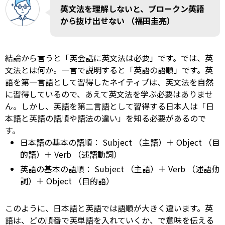
英文法を理解しないと、ブロークン英語
から抜け出せない （福田圭亮）
結論から言うと「英会話に英文法は必要」です。では、英
文法とは何か。一言で説明すると「英語の語順」です。英
語を第一言語として習得したネイティブは、英文法を自然
に習得しているので、あえて英文法を学ぶ必要はありませ
ん。しかし、英語を第二言語として習得する日本人は「日
本語と英語の語順や語法の違い」を知る必要があるので
す。
日本語の基本の語順：
Subject
（主語）＋
Object
（目
的語）＋
Verb
（述語動詞）
英語の基本の語順：
Subject
（主語）＋
Verb
（述語動
詞）＋
Object
（目的語）
このように、日本語と英語では語順が大きく違います。英
語は、どの順番で英単語を入れていくか、で意味を伝える