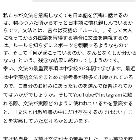
私たちが文法を意識しなくても日本語を流暢に話せるの
は、物心ついた頃からずっと日本語に慣れ親しんでいるか
らです。文法とは、言わば英語の「ルール」。そして大人
になってから外国語を習得する場合に文法を無視するの
は、ルールを知らずにスポーツを観戦するようなもので
す。そして「何が起こっているのか、なんとなくしか分から
ない」という、残念な結果に終わってしまうのです。
幸い、文法の最重要事項は中学校の3年間で学びます。最近
は中学英語文法をまとめた参考書が数多く出版されている
ので、ご自分のお好みにあったものを選んで復習されてみ
てはいかがでしょうか。そしてYouTubeやInstagramに触
れる際、文法が実際どのように使われているかを意識する
と、「文法とは教科書の中にだけ存在するのではない」こ
とを実感してい
ただ
けるかと思います。
実は
私自身
、以前は文法が大の苦手でした。でも英語を教