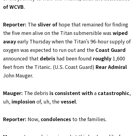
of WCVB
.
Reporter:
The
sliver of
hope that remained for finding
the five men alive on the Titan submersible was
wiped
away
early Thursday when the Titan’s 96-hour supply of
oxygen was expected to run out and the
Coast Guard
announced that
debris
had been found
roughly
1,600
feet from the Titanic. (U.S. Coast Guard)
Rear Admiral
John Mauger.
Mauger:
The debris
is consistent with
a
catastrophic
,
uh,
implosion
of, uh, the
vessel
.
Reporter:
Now,
condolences
to the families.