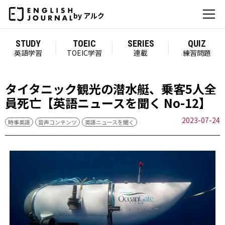
by アルク
STUDY
TOEIC
SERIES
QUIZ
英語学習
TOEIC学習
連載
練習問題
タイタニック観光の潜水艇、乗客5人全
員死亡【英語ニュースを聞く No-12】
2023-07-24
時事英語
音声コンテンツ
英語ニュースを聞く