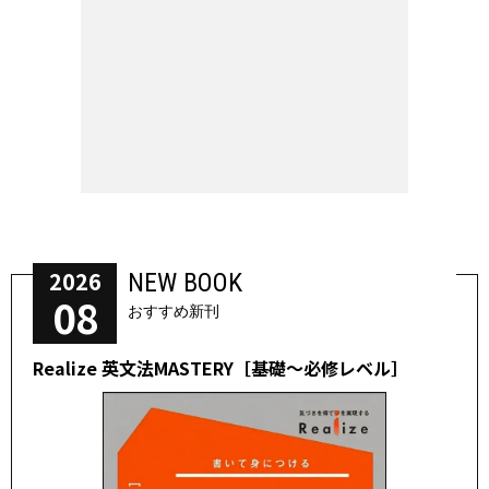
2026
NEW BOOK
08
おすすめ新刊
Realize 英文法MASTERY［基礎～必修レベル］