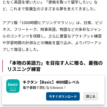
となく英語を使いたい」「資格を取って留学したい」な
ど、これまで受講生のさまざまな夢を支えてきました。
アプリ版「1000時間ヒアリングマラソン」は、日常、ビジ
ネス、フリートーク、時事英語、物語などの多彩なジャン
ルのコンテンツを収録し、
さらに
豊富なアウトプット練習
や学習時間の計測などの機能を盛り込み、よりパワーアッ
プして復活しました。
「本物の英語力」を目指す人に贈る、最強の
リスニング練習
学校では習わない生きた英語
キクタン【Basic】4000語レベル
電子書籍で読むならbooco！
実際にネイティブ
スピーカー
と話すときや海外映画を見る
今すぐダウンロード
閉じる
とき、教科書の英語と「生の英語」のギャップに驚いた経