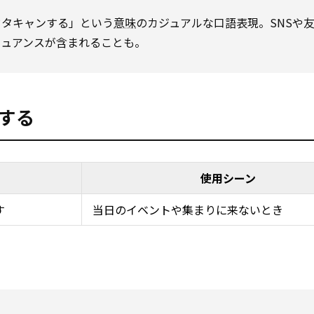
束を）ドタキャンする」という
意味
のカジュアルな口語表現。SNSや
ニュアンスが含まれることも。
ルする
使用シーン
す
当日のイベントや集まりに来ないとき