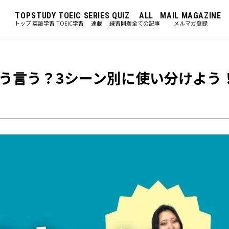
TOP
STUDY
TOEIC
SERIES
QUIZ
ALL
MAIL MAGAZINE
トップ
英語学習
TOEIC学習
連載
練習問題
全ての記事
メルマガ登録
う言う？3シーン別に使い分けよう