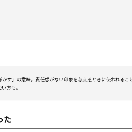
「すっぽかす」の意味。責任感がない印象を
与える
ときに使われるこ
う使い方も。
なった