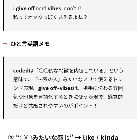
I
give off
nerd
vibes
, don’t I?
私ってオタクっぽく見えるよね？
ひと言英語メモ
coded
は「○○的な特徴を内包している」という
意味で、「〜系の人」みたいなノリで使えるトレ
ンド表現。
give off~vibes
は、相手に伝わる雰囲
気や印象を言語化するときに使う表現で、感覚的
だけど共感されやすいのがポイント！
③ “○○みたいな感じ” → like / kinda