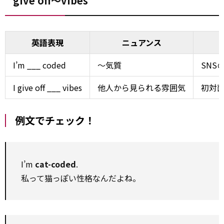
give off～vibes
英語表現
ニュアンス
I’m ___ coded
～気質
SNS
I give off ___ vibes
他人から見られる雰囲気
初対
例文でチェック！
I’m
cat-coded
.
私って猫っぽい性格なんだよね。