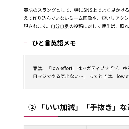
英語のスラングとして、特にSNS上でよく見かける「
えて作り込んでいないミーム画像や、短いリアクション投稿など
現されます。
自分自身
の投稿に対して使えば、照れ
ひと言英語メモ
実は
、「low effort」はネガティブすぎ
日マジでやる気出ない…」 ってときは、low ef
② 「いい加減」「手抜き」な適当 → s