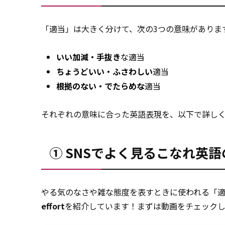
「適当」は大きく分けて、次の3つの
意味
がありま
いい加減・手抜き
な適当
ちょうどいい・ふさわしい
適当
根拠のない・でたらめな
適当
それぞれの意味に合った英語
表現
を、以下で詳し
① SNSでよく見るこなれ英語の「
やる気のなさや雑な態度を表すときに使われる「適当
effort
を紹介しています！まずは動画をチェック