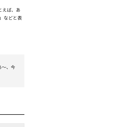
たとえば、あ
st」などと表
あ〜、今