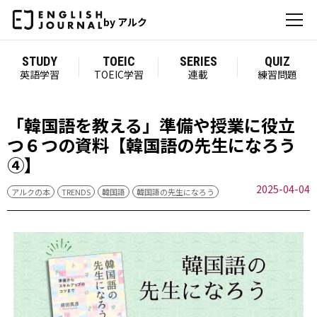
by アルク
STUDY
TOEIC
SERIES
QUIZ
英語学習
TOEIC学習
連載
練習問題
「韓国語を教える」準備や授業に役立
つ６つの資料【韓国語の先生になろう
④】
2025-04-04
アルクの本
TRENDS
韓国語
韓国語の先生になろう