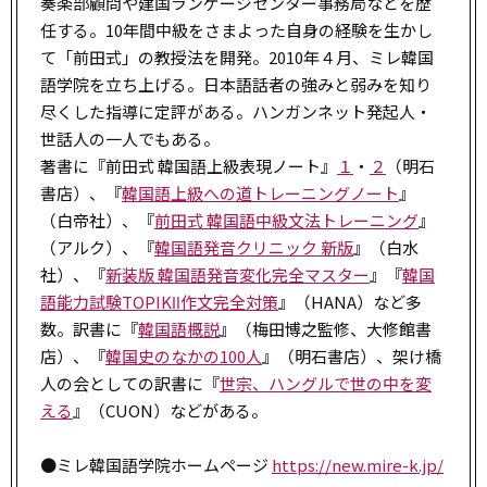
奏楽部顧問や建国ランゲージセンター事務局などを歴
任する。10年間中級をさまよった自身の経験を生かし
て「前田式」の教授法を開発。2010年４月、ミレ韓国
語学院を立ち上げる。日本語話者の強みと弱みを知り
尽くした指導に定評がある。ハンガンネット発起人・
世話人の一人でもある。
著書に『前田式 韓国語上級表現ノート』
１
・
２
（明石
書店）、『
韓国語上級への道トレーニングノート
』
（白帝社）、『
前田式 韓国語中級文法トレーニング
』
（アルク）、『
韓国語発音クリニック 新版
』（白水
社）、『
新装版 韓国語発音変化完全マスター
』『
韓国
語能力試験TOPIKⅡ作文完全対策
』（HANA）など多
数。訳書に『
韓国語概説
』（梅田博之監修、大修館書
店）、『
韓国史のなかの100人
』（明石書店）、架け橋
人の会としての訳書に『
世宗、ハングルで世の中を変
える
』（CUON）などがある。
●ミレ韓国語学院ホームページ
https://new.mire-k.jp/