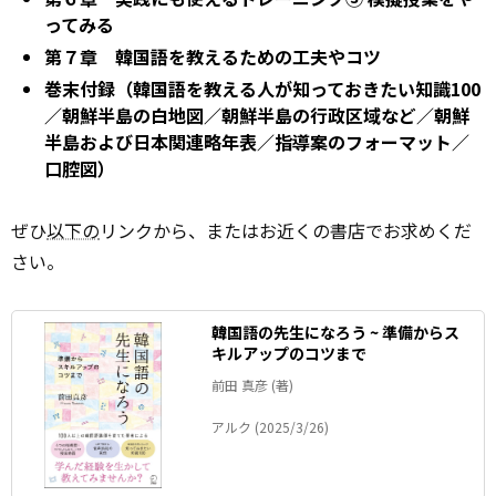
ってみる
第７章 韓国語を教えるための工夫やコツ
巻末付録（韓国語を教える人が知っておきたい知識100
／朝鮮半島の白地図／朝鮮半島の行政区域など／朝鮮
半島および日本関連略年表／指導案のフォーマット／
口腔図）
ぜひ
以下の
リンクから、またはお近くの書店でお求めくだ
さい。
韓国語の先生になろう ~ 準備からス
キルアップのコツまで
前田 真彦 (著)
アルク (2025/3/26)