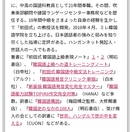
に、中高の国語科教員として21年間奉職。その間、吹
奏楽部顧問や建国ランゲージセンター事務局などを歴
任する。10年間中級をさまよった自身の経験を生かし
て「前田式」の教授法を開発。2010年４月、ミレ韓国
語学院を立ち上げる。日本語話者の強みと弱みを知り
尽くした指導に定評がある。ハンガンネット発起人・
世話人の一人でもある。
著書に『前田式 韓国語上級表現ノート』
１
・
２
（明石
書店）、『
韓国語上級への道トレーニングノート
』
（白帝社）、『
前田式 韓国語中級文法トレーニング
』
（アルク）、『
韓国語発音クリニック 新版
』（白水
社）、『
新装版 韓国語発音変化完全マスター
』『
韓国
語能力試験TOPIKⅡ作文完全対策
』（HANA）など多
数。訳書に『
韓国語概説
』（梅田博之監修、大修館書
店）、『
韓国史のなかの100人
』（明石書店）、架け橋
人の会としての訳書に『
世宗、ハングルで世の中を変
える
』（CUON）などがある。