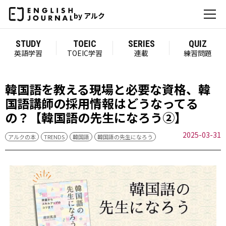
by アルク
STUDY
TOEIC
SERIES
QUIZ
英語学習
TOEIC学習
連載
練習問題
韓国語を教える現場と必要な資格、韓
国語講師の採用情報はどうなってる
の？【韓国語の先生になろう②】
2025-03-31
アルクの本
TRENDS
韓国語
韓国語の先生になろう