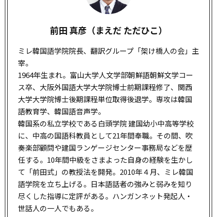
前田 真彦（まえだ ただひこ）
ミレ韓国語学院院長、翻訳グループ「架け橋人の会」主
宰。
1964年生まれ。富山大学人文学部朝鮮語朝鮮文学コー
ス卒、大阪外国語大学大学院博士前期課程修了、関西
大学大学院博士後期課程単位取得後退学。専攻は韓国
語教育学、韓国語音声学。
韓国系の私立学校である白頭学院 建国幼小中高等学校
に、中高の国語科教員として21年間奉職。その間、吹
奏楽部顧問や建国ランゲージセンター事務局などを歴
任する。10年間中級をさまよった自身の経験を生かし
て「前田式」の教授法を開発。2010年４月、ミレ韓国
語学院を立ち上げる。日本語話者の強みと弱みを知り
尽くした指導に定評がある。ハンガンネット発起人・
世話人の一人でもある。