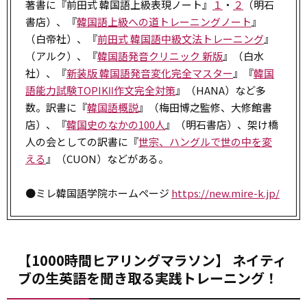
著書に『前田式 韓国語上級表現ノート』
１
・
２
（明石
書店）、『
韓国語上級への道トレーニングノート
』
（白帝社）、『
前田式 韓国語中級文法トレーニング
』
（アルク）、『
韓国語発音クリニック 新版
』（白水
社）、『
新装版 韓国語発音変化完全マスター
』『
韓国
語能力試験TOPIKⅡ作文完全対策
』（HANA）など多
数。訳書に『
韓国語概説
』（梅田博之監修、大修館書
店）、『
韓国史のなかの100人
』（明石書店）、架け橋
人の会としての訳書に『
世宗、ハングルで世の中を変
える
』（CUON）などがある。
●ミレ韓国語学院ホームページ
https://new.mire-k.jp/
【1000時間ヒアリングマラソン】 ネイティ
ブの生英語を聞き取る実践トレーニング！