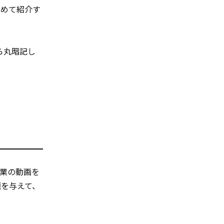
とめて紹介す
ら丸暗記し
業の動画を
題を与えて、