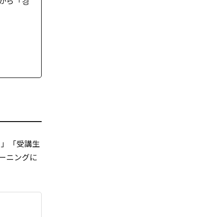
から「경
り」「受講生
ーニングに