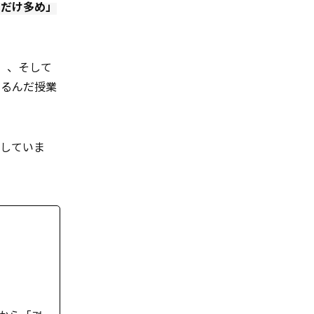
しだけ多め」
」、そして
たるんだ授業
夫していま