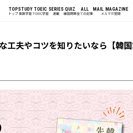
TOP
STUDY
TOEIC
SERIES
QUIZ
ALL
MAIL MAGAZINE
トップ
英語学習
TOEIC学習
連載
練習問題
全ての記事
メルマガ登録
な工夫やコツを知りたいなら【韓国