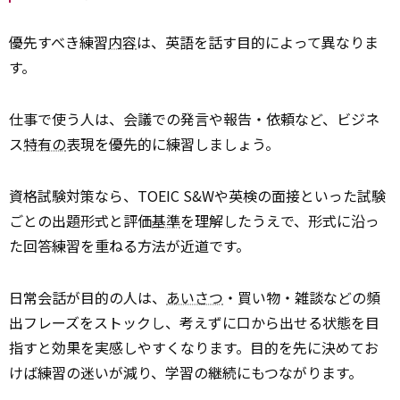
優先すべき練習
内容
は、英語を話す目的によって異なりま
す。
仕事で使う人は、会議での発言や報告・依頼など、ビジネ
ス
特有の
表現を優先的に練習しましょう。
資格試験対策なら、TOEIC S&Wや英検の面接といった試験
ごとの出題形式と評価
基準
を理解したうえで、形式に沿っ
た回答練習を重ねる方法が近道です。
日常会話が目的の人は、
あいさつ
・買い物・雑談などの頻
出フレーズをストックし、考えずに口から出せる状態を目
指すと効果を実感しやすくなります。目的を先に決めてお
けば練習の迷いが減り、学習の継続にもつながります。