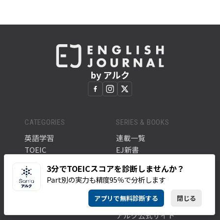
by アルク
CATEGORIES
SERIES & BOOKS
英語学習
連載一覧
TOEIC
EJ新書
ビジネス
アルクの本
3分でTOEICスコアを診断しませんか？
カルチャー
Part別の実力も精度95％で分析します
トレンド
ABOUT
全ての記事
アプリで無料診断する
閉じる
このサイトについて
タグ一覧
アルク公式サイト