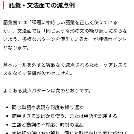
語彙・文法面での減点例
語彙面では「課題に相応しい語彙を
正しく
使えている
か」、文法面では「同じような形の文の繰り返しにならな
いよう、多様なパターンを使えているか」が評価ポイント
となります。
基本
ルール
を外すと容赦なく減点されるため、ケアレスミ
スをなくす意識が欠かせません。
よくある減点パターンは次のとおりです。
同じ単語や表現を何度も繰り返す
簡単すぎる語ばかり使う、または単語を誤用する
主語と動詞の不対応、時制の混乱
接続詞の使い方の誤り、同じ文型ばかりで変化がない