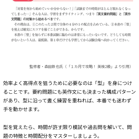
監修者・森田鉄也氏（「１カ月で攻略！ 英検2級」より引用）
効率よく高得点を狙うために必要なのは「型」を身につけ
ることです。要約問題にも英作文にも決まった構成パターン
があり、型に沿って
書く
練習を重ねれば、本番でも迷わず
手を動かせます。
型を覚えたら、時間が
許す
限り模試や過去問を解いて、問
題の特徴と時間配分をマスターしましょう。