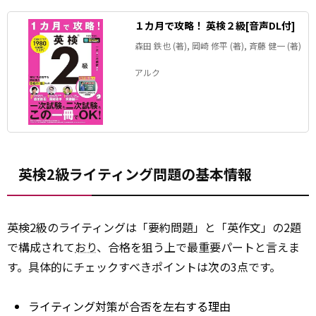
１カ月で攻略！ 英検２級[音声DL付]
森田 鉄也 (著), 岡崎 修平 (著), 斉藤 健一 (著)
アルク
英検2級ライティング問題の基本情報
英検2級のライティングは「要約問題」と「英作文」の2題
で構成されて
おり
、合格を狙う上で最重要パートと言えま
す。具体的にチェックすべきポイントは次の3点です。
ライティング対策が合否を左右する理由