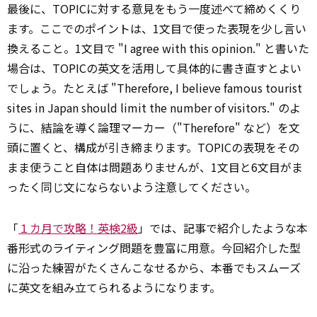
最後に、TOPICに対する意見をもう一度述べて締めくくり
ます。ここでのポイントは、1文目で使った表現を少し言い
換えること。1文目で "I agree with this opinion." と書いた
場合は、TOPICの英文を活用して具体的に書き直すとよい
でしょう。たとえば "Therefore, I believe famous tourist
sites in Japan should limit the number of visitors." のよ
うに、
結論
を導く論理マーカー（"Therefore" など）を文
頭に置くと、構成が引き締まります。TOPICの表現をその
まま使うこと自体は問題ありませんが、1文目と6文目がま
ったく同じ文にならないよう注意してください。
「
１カ月で攻略！英検2級
」では、記事で紹介したような本
番形式のライティング問題を豊富に用意。今回紹介した型
に沿った練習がたくさんこなせるから、本番でもスムーズ
に英文を組み立てられるようになります。