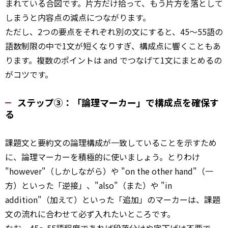
まれている合図です。片方だけ拾って、もう片方を落として
しまうと内容点の減点につながります。
ただし、2つの要点をそれぞれ別の文にすると、45〜55語の
語数制限の中で1文が短くなりすぎ、構成点に響くこともあ
ります。複数のポイントは and でつなげて1文にまとめるの
がコツです。
ステップ③：「論理マーカー」で構成点を確保す
る
課題文と要約文の論理構成が一致していることを示すため
に、論理マーカーを積極的に使いましょう。とりわけ
"however"（しかしながら）や "on the other hand"（一
方）といった「逆接」、"also"（また）や "in
addition"（加えて）といった「追加」のマーカーは、課題
文の流れに合わせて必ず入れたいところです。
なお、45〜55語程度であれば段落分けや字下げは不要で