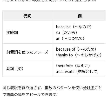
品詞
例
because（〜なので）
接続詞
so（だから）
as（〜につれて）
because of（〜のため）
前置詞を使ったフレーズ
thanks to（〜のおかげで）
therefore（ゆえに）
副詞（句）
as a result（結果として）
同じ表現を繰り返さず、複数のパターンを使い
分ける
こと
で語彙の幅をアピールできます。