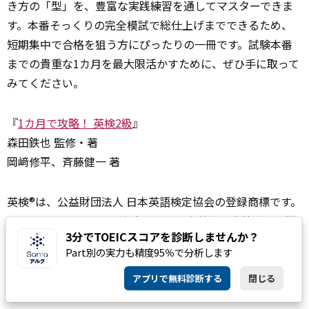
き方の「型」を、豊富な実践練習を通してマスターできま
す。本番そっくりの完全模試で総仕上げまでできるため、
短期集中で合格を狙う方にぴったりの一冊です。試験本番
までの貴重な1カ月を最大限活かすために、ぜひ手に取って
みてください。
『
1カ月で攻略！ 英検2級
』
森田鉄也 監修・著
岡﨑修平、斉藤健一 著
英検®は、公益財団法人 日本英語検定協会の登録商標です。
このコンテンツは、公益財団法人 日本英語検定協会の承認
3分でTOEICスコアを診断しませんか？
や推奨、その他の検討を受けたものではありません。
Part別の実力も精度95％で分析します
アプリで無料診断する
閉じる
構成・文：土屋なな