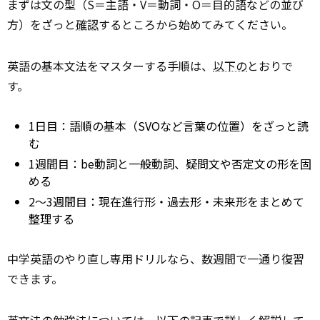
まずは文の型（S＝主語・V＝動詞・O＝目的語などの並び
方）をざっと
確認
するところから始めてみてください。
英語の基本文法をマスターする手順は、
以下の
とおりで
す。
1日目：語順の基本（SVOなど言葉の位置）をざっと読
む
1週間目：be動詞と一般動詞、疑問文や否定文の形を固
める
2〜3週間目：現在進行形・過去形・未来形をまとめて
整理する
中学英語のやり直し専用ドリルなら、数週間で一通り復習
できます。