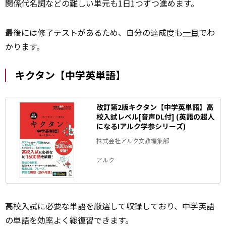
関係
代名詞
などの難しい単元も1日1つずつ進めます。
最後には修了テストがあるため、自分の達成度も
一目
でわ
かります。
キクタン【中学英単語】
改訂第2版キクタン【中学英単語】高
校入試レベル[音声DL付] (英語の超人
になる!アルク学参シリーズ)
株式会社アルク文教編集部
アルク
高校入試に必要な単語を厳選して収録しており、中学英語
の単語を効
率
よく総復習できます。