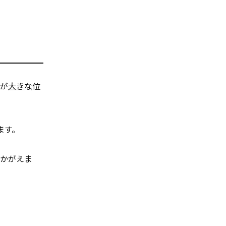
動が
大きな
位
ます。
うかがえま