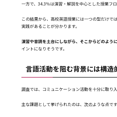
一方で、34.3％は演習・解説を中心とした授業フ
この
結果
から、高校英語授業には一つの型だけで
実践があることが分かります。
演習や音読を土台にしながら、そこからどのよう
イントになりそうです。
言語活動を阻む背景には構造
調査
では、コミュニケーション活動を十分に取り
主な課題として挙げられたのは、
次の
ような点で