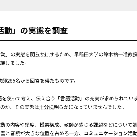
活動」の実態を調査
活動」の実態を
明らかに
するため、早稲田大学の鈴木祐一准教
実施しました。
教師
285名から回答を得たものです。
英語を使って考え、伝え合う「言語活動」の充実が求められてい
るのか、その実態は
十分に
明らかになっていませんでした。
活動の内容や頻度、授業構成、教師が感じる課題などについて
演習と音読が大きな位置を占める一方、
コミュニケーション活