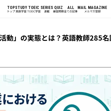
TOP
STUDY
TOEIC
SERIES
QUIZ
ALL
MAIL MAGAZINE
トップ
英語学習
TOEIC学習
連載
練習問題
全ての記事
メルマガ登録
活動」の実態とは？英語教師285名