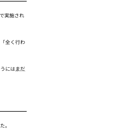
で実施され
、「全く行わ
行うには
まだ
した。