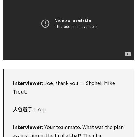
Interviewer
: Joe, thank you … Shohei. Mike
Trout.
大谷選手
：Yep.
Interviewer
: Your teammate. What was the plan
against him in the final at-bat? The plan.