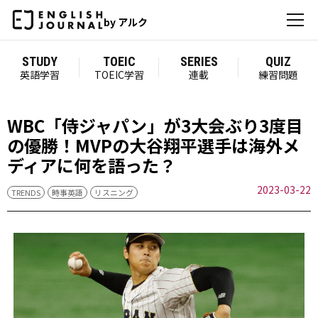
by アルク
STUDY
TOEIC
SERIES
QUIZ
英語学習
TOEIC学習
連載
練習問題
WBC「侍ジャパン」が3大会ぶり3度目
の優勝！MVPの大谷翔平選手は海外メ
ディアに何を語った？
2023-03-22
TRENDS
時事英語
リスニング