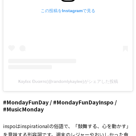
この投稿をInstagramで見る
Ҝαуℓєє Ðυαятє(@randomlykaylee)がシェアした投稿
#MondayFunDay / #MondayFunDayInspo /
#MusicMonday
inspoはinspirationalの俗語で、「鼓舞する、心を動かす」
を意味する形容詞です。週末のレジャーやおいしかった食