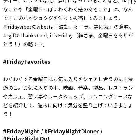
ティー、カラフルな花、夢中になっていることなど、happy
なことや「金曜日っぽいわくわく感のあること」は、なん
でもこのハッシュタグを付けて投稿してみましょう。
#fridayvibesのvibesは「波動、オーラ、雰囲気」の意味。
#tgifはThanks God, it’s Friday.（神さま、金曜日をありが
とう！）の略です。
#FridayFavorites
わくわくする金曜日はお気に入りをシェアし合うのにも最
適の日。お気に入りの本、映画、音楽、製品、レストラン
や
カフェ
、習い事やワークショップ、ランニングコースな
どを紹介して、週末に向けて気分を盛り上げていきましょ
う！
#FridayNight / #FridayNightDinner /
#FridayNightOut