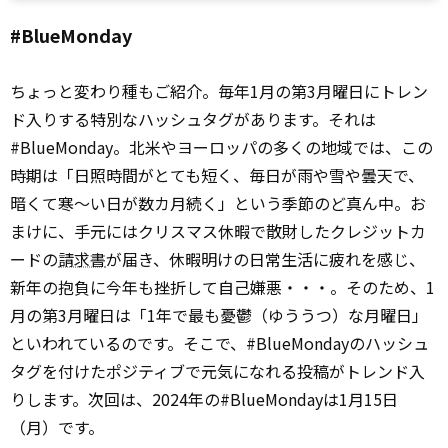
#BlueMonday
ちょっと変わり種もご紹介。毎年1月の第3月曜日にトレン
ド入りする特別なハッシュタグがあります。それは
#BlueMonday。北米やヨーロッパの多くの地域では、この
時期は「日照時間がとても短く、毎日が雨や雪や曇天で、
暗くて寒～い日が数カ月続く」という季節のど真ん中。お
まけに、手元にはクリスマス休暇で散財したクレジットカ
ードの
請求書
が届き、休暇明けの日常生活に疲れを感じ、
新年の抱負に今年も挫折して自己嫌悪・・・。そのため、1
月の第3月曜日は「1年で最も憂鬱（ゆううつ）な月曜日」
といわれているのです。そこで、#BlueMondayのハッシュ
タグを付けたポジティブで元気になれる投稿がトレンド入
りします。次回は、2024年の#BlueMondayは1月15日
（月）です。