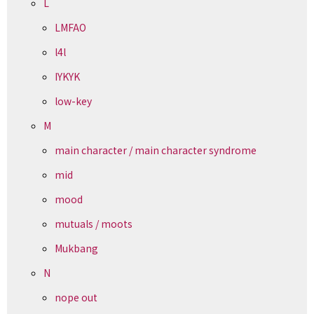
L
LMFAO
l4l
IYKYK
low-key
M
main character / main character syndrome
mid
mood
mutuals / moots
Mukbang
N
nope out