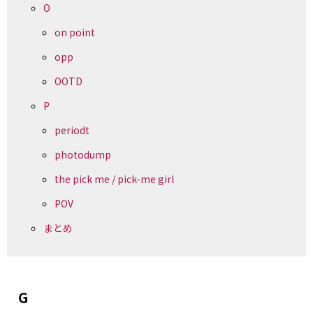
O
on point
opp
OOTD
P
periodt
photodump
the pick me / pick-me girl
POV
まとめ
G