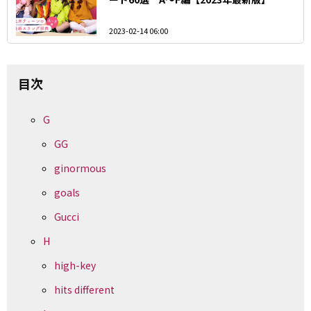
2023-02-14 06:00
目次
G
GG
ginormous
goals
Gucci
H
high-key
hits different