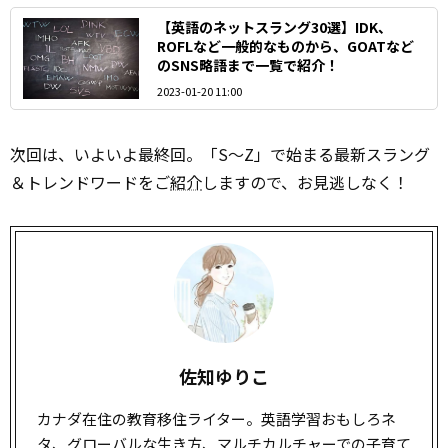
【英語のネットスラング30選】IDK、
ROFLなど一般的なものから、GOATなど
のSNS略語まで一覧で紹介！
2023-01-20 11:00
次回は、いよいよ最終回。「S～Z」で始まる最新スラング
＆トレンドワードをご
紹介
しますので、お見逃しなく！
佐知ゆりこ
カナダ在住の教育移住ライター。英語学習おもしろネ
タ、グローバルな生き方、マルチカルチャーでの子育て