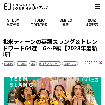
by アルク
STUDY
TOEIC
SERIES
QUIZ
英語学習
TOEIC学習
連載
練習問題
北米ティーンの英語スラング＆トレン
ドワード64選 G～P編【2023年最新
版】
2023-03-02
TRENDS
SNS英語
SNS
海外書き人クラブ
佐知ゆりこ